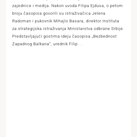
zajednice i medija. Nakon uvoda Filipa Ejdusa, o petom
broju časopisa govorili su istraživačica Jelena
Radoman i pukovnik Mihajlo Basara, direktor Instituta
za strategijska istraživanja Ministarstva odbrane Srbije.
Predstavljajući gostima ideju časopisa „Bezbednost
Zapadnog Balkana“, urednik Filip
...