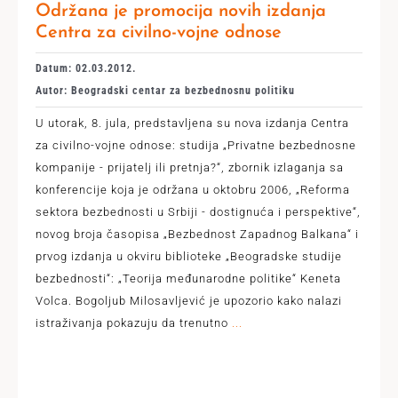
Održana je promocija novih izdanja
Centra za civilno-vojne odnose
Datum: 02.03.2012.
Autor: Beogradski centar za bezbednosnu politiku
U utorak, 8. jula, predstavljena su nova izdanja Centra
za civilno-vojne odnose: studija „Privatne bezbednosne
kompanije - prijatelj ili pretnja?“, zbornik izlaganja sa
konferencije koja je održana u oktobru 2006, „Reforma
sektora bezbednosti u Srbiji - dostignuća i perspektive“,
novog broja časopisa „Bezbednost Zapadnog Balkana“ i
prvog izdanja u okviru biblioteke „Beogradske studije
bezbednosti“: „Teorija međunarodne politike“ Keneta
Volca. Bogoljub Milosavljević je upozorio kako nalazi
istraživanja pokazuju da trenutno
...