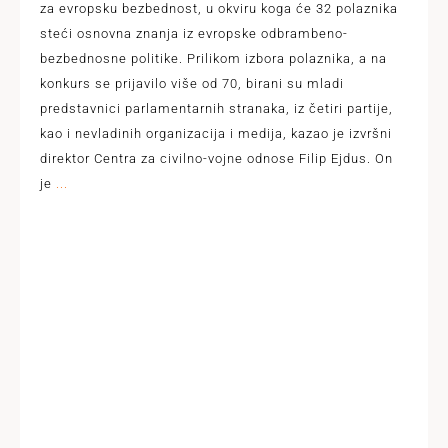
za evropsku bezbednost, u okviru koga će 32 polaznika
steći osnovna znanja iz evropske odbrambeno-
bezbednosne politike. Prilikom izbora polaznika, a na
konkurs se prijavilo više od 70, birani su mladi
predstavnici parlamentarnih stranaka, iz četiri partije,
kao i nevladinih organizacija i medija, kazao je izvršni
direktor Centra za civilno-vojne odnose Filip Ejdus. On
je
...