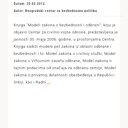
Datum: 20.02.2012.
Autor: Beogradski centar za bezbednosnu politiku
Knjiga "Modeli zakona o bezbednosti i odbrani", koju je
objavio Centar za civilno-vojne odnose, predstavljena je
javnosti 30. maja 2006. godine, u prostorijama Centra.
Knjiga sadrži modele pet zakona iz oblasti odbrane i
bezbednosti i to: Model zakona o civilnoj službi, Model
zakona o Vrhovnom savetu odbrane, Model zakona o
tajnim podacima od značaja za odbranu zemlje, Model
zakona o privatnoj delatnosti obezbeđenja u Republici
Srbiji, kao i Radni
...