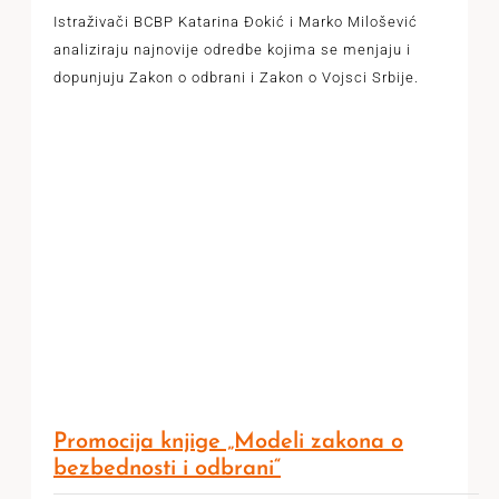
Istraživači BCBP Katarina Đokić i Marko Milošević
analiziraju najnovije odredbe kojima se menjaju i
dopunjuju Zakon o odbrani i Zakon o Vojsci Srbije.
Promocija knjige „Modeli zakona o
bezbednosti i odbrani“