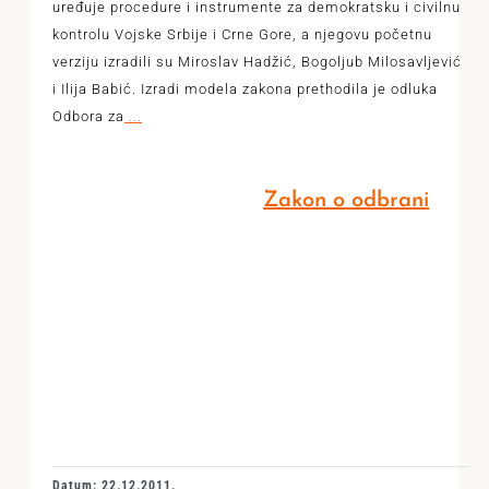
uređuje procedure i instrumente za demokratsku i civilnu
kontrolu Vojske Srbije i Crne Gore, a njegovu početnu
verziju izradili su Miroslav Hadžić, Bogoljub Milosavljević
i Ilija Babić. Izradi modela zakona prethodila je odluka
Odbora za
...
Zakon o odbrani
Datum: 22.12.2011.