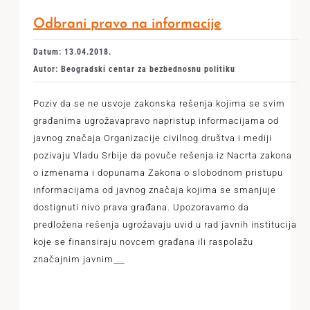
Odbrani pravo na informacije
Datum: 13.04.2018.
Autor: Beogradski centar za bezbednosnu politiku
Poziv da se ne usvoje zakonska rešenja kojima se svim
građanima ugrožavapravo napristup informacijama od
javnog značaja Organizacije civilnog društva i mediji
pozivaju Vladu Srbije da povuče rešenja iz Nacrta zakona
o izmenama i dopunama Zakona o slobodnom pristupu
informacijama od javnog značaja kojima se smanjuje
dostignuti nivo prava građana. Upozoravamo da
predložena rešenja ugrožavaju uvid u rad javnih institucija
koje se finansiraju novcem građana ili raspolažu
značajnim javnim
...