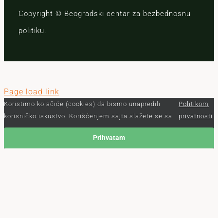
Copyright © Beogradski centar za bezbednosnu
politiku.
Page load link
Koristimo kolačiće (cookies) da bismo unapredili
Politikom
korisničko iskustvo. Korišćenjem sajta slažete se sa
privatnosti
Prihvatam