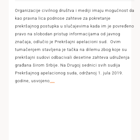
Organizacije civilnog društva i mediji imaju mogućnost da
kao pravna lica podnose zahteve za pokretanje
prekršajnog postupka u slučajevima kada im je povređeno
pravo na slobodan pristup informacijama od javnog
značaja, odlučio je Prekršajni apelacioni sud. Ovim
tumačenjem stavljena je tačka na dilemu zbog koje su
prekršajni sudovi odbacivali desetine zahteva udruženja
građana širom Srbije. Na Drugoj sednici svih sudija
Prekršajnog apelacionog suda, održanoj 1. jula 2019.
godine, usvojeno
...