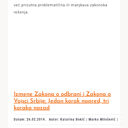
već prisutna problematična ili manjkava zakonska
rešenja.
Izmene Zakona o odbrani i Zakona o
Vojsci Srbije: Jedan korak napred, tri
koraka nazad
Datum: 26.02.2014.
Autor: Katarina Đokić | Marko Milošević |