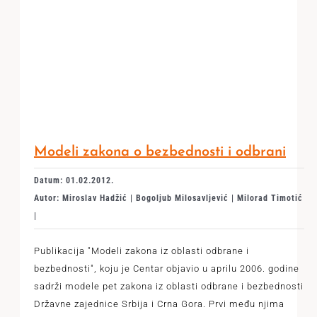
Modeli zakona o bezbednosti i odbrani
Datum: 01.02.2012.
Autor: Miroslav Hadžić | Bogoljub Milosavljević | Milorad Timotić
|
Publikacija "Modeli zakona iz oblasti odbrane i
bezbednosti", koju je Centar objavio u aprilu 2006. godine
sadrži modele pet zakona iz oblasti odbrane i bezbednosti
Državne zajednice Srbija i Crna Gora. Prvi među njima