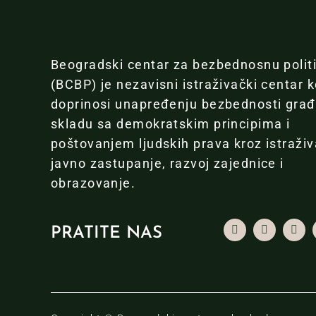
Beogradski centar za bezbednosnu polit
(BCBP) je nezavisni istraživački centar k
doprinosi unapređenju bezbednosti gra
skladu sa demokratskim principima i
poštovanjem ljudskih prava kroz istraživ
javno zastupanje, razvoj zajednice i
obrazovanje.
PRATITE NAS