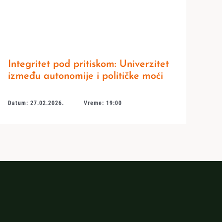
Integritet pod pritiskom: Univerzitet
između autonomije i političke moći
Datum: 27.02.2026.
Vreme: 19:00