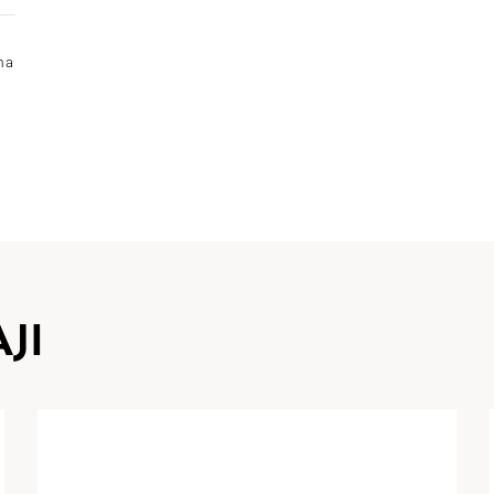
ima
JI