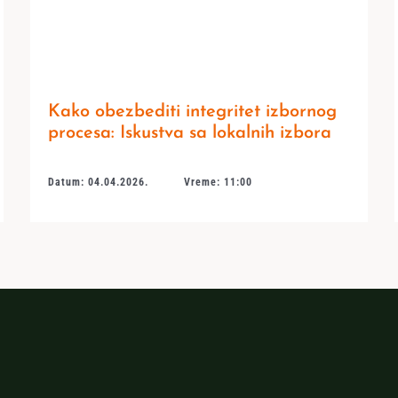
Kako obezbediti integritet izbornog
procesa: Iskustva sa lokalnih izbora
Datum: 04.04.2026.
Vreme: 11:00