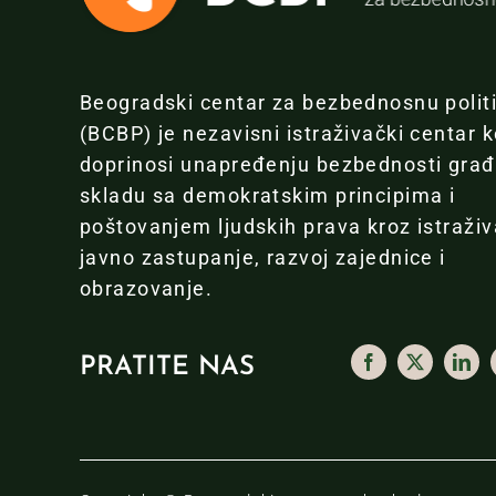
Beogradski centar za bezbednosnu polit
(BCBP) je nezavisni istraživački centar k
doprinosi unapređenju bezbednosti gra
skladu sa demokratskim principima i
poštovanjem ljudskih prava kroz istraživ
javno zastupanje, razvoj zajednice i
obrazovanje.
PRATITE NAS