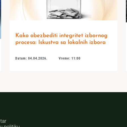
Kako obezbediti integritet izbornog
procesa: Iskustva sa lokalnih izbora
Datum: 04.04.2026.
Vreme: 11:00