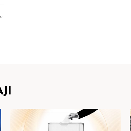
ima
JI