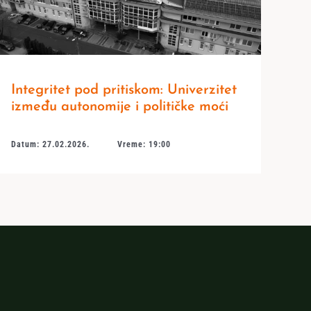
Integritet pod pritiskom: Univerzitet
između autonomije i političke moći
Datum: 27.02.2026.
Vreme: 19:00