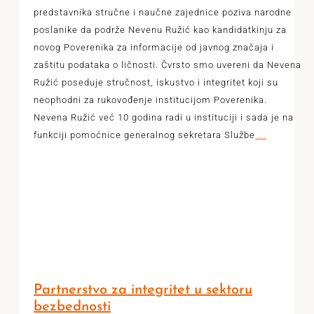
predstavnika stručne i naučne zajednice poziva narodne
poslanike da podrže Nevenu Ružić kao kandidatkinju za
novog Poverenika za informacije od javnog značaja i
zaštitu podataka o ličnosti. Čvrsto smo uvereni da Nevena
Ružić poseduje stručnost, iskustvo i integritet koji su
neophodni za rukovođenje institucijom Poverenika.
Nevena Ružić već 10 godina radi u instituciji i sada je na
funkciji pomoćnice generalnog sekretara Službe
...
Partnerstvo za integritet u sektoru
bezbednosti