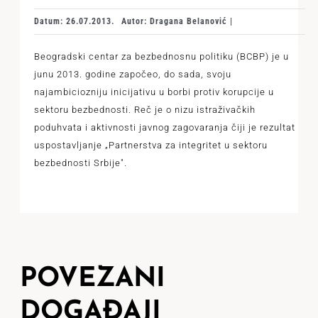
Datum: 26.07.2013.
Autor: Dragana Belanović |
Beogradski centar za bezbednosnu politiku (BCBP) je u
junu 2013. godine započeo, do sada, svoju
najambiciozniju inicijativu u borbi protiv korupcije u
sektoru bezbednosti. Reč je o nizu istraživačkih
poduhvata i aktivnosti javnog zagovaranja čiji je rezultat
uspostavljanje „Partnerstva za integritet u sektoru
bezbednosti Srbije".
POVEZANI
DOGAĐAJI