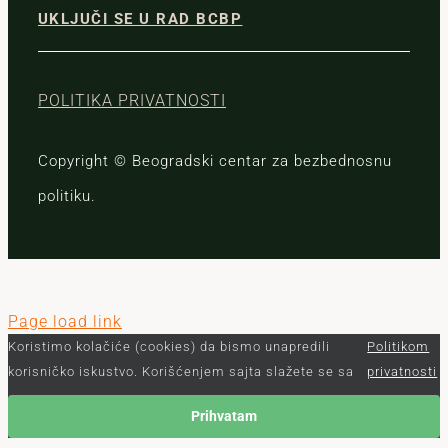
UKLJUČI SE U RAD BCBP
POLITIKA PRIVATNOSTI
Copyright © Beogradski centar za bezbednosnu
politiku.
Page load link
Koristimo kolačiće (cookies) da bismo unapredili
Politikom
korisničko iskustvo. Korišćenjem sajta slažete se sa
privatnosti
Prihvatam