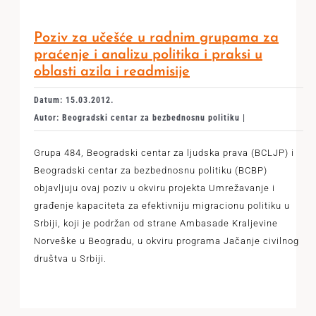
Poziv za učešće u radnim grupama za
praćenje i analizu politika i praksi u
oblasti azila i readmisije
Datum: 15.03.2012.
Autor: Beogradski centar za bezbednosnu politiku |
Grupa 484, Beogradski centar za ljudska prava (BCLJP) i
Beogradski centar za bezbednosnu politiku (BCBP)
objavljuju ovaj poziv u okviru projekta Umrežavanje i
građenje kapaciteta za efektivniju migracionu politiku u
Srbiji, koji je podržan od strane Ambasade Kraljevine
Norveške u Beogradu, u okviru programa Jačanje civilnog
društva u Srbiji.