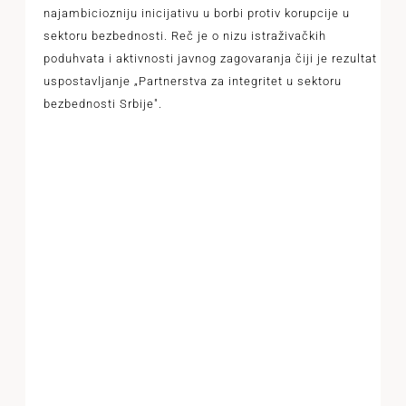
najambiciozniju inicijativu u borbi protiv korupcije u
sektoru bezbednosti. Reč je o nizu istraživačkih
poduhvata i aktivnosti javnog zagovaranja čiji je rezultat
uspostavljanje „Partnerstva za integritet u sektoru
bezbednosti Srbije".