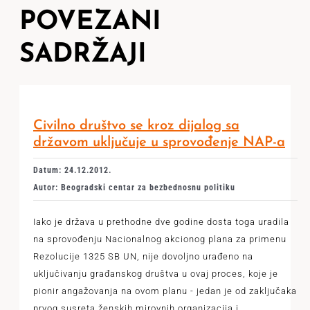
POVEZANI
SADRŽAJI
Civilno društvo se kroz dijalog sa
državom uključuje u sprovođenje NAP-a
Datum: 24.12.2012.
Autor: Beogradski centar za bezbednosnu politiku
Iako je država u prethodne dve godine dosta toga uradila
na sprovođenju Nacionalnog akcionog plana za primenu
Rezolucije 1325 SB UN, nije dovoljno urađeno na
uključivanju građanskog društva u ovaj proces, koje je
pionir angažovanja na ovom planu - jedan je od zaključaka
prvog susreta ženskih mirovnih organizacija i