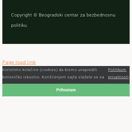
Copyright © Beogradski centar za bezbednosnu
politiku.
Page load link
Koristimo kolačiće (cookies) da bismo unapredili
Politikom
korisničko iskustvo. Korišćenjem sajta slažete se sa
privatnosti
Prihvatam