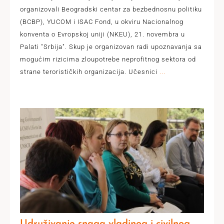
organizovali Beogradski centar za bezbednosnu politiku
(BCBP), YUCOM i ISAC Fond, u okviru Nacionalnog
konventa o Evropskoj uniji (NKEU), 21. novembra u
Palati "Srbija". Skup je organizovan radi upoznavanja sa
mogućim rizicima zloupotrebe neprofitnog sektora od
strane terorističkih organizacija. Učesnici
...
Udruživanje snaga vladinog i civilnog