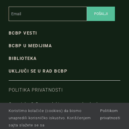
BCBP VESTI
BCBP U MEDIJIMA
BIBLIOTEKA
UKLJUČI SE U RAD BCBP
POLITIKA PRIVATNOSTI
Copyright © Beogradski centar za bezbednosnu
Koristimo kolačiće (cookies) da bismo
Politikom
politiku.
unapredili korisničko iskustvo. Korišćenjem
privatnosti
sajta slažete se sa