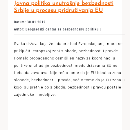
Javna politika unutrašnje bezbednosti
Srbije u procesu pridruživanja EU
Datum: 30.01.2012.
Autor: Beogradski centar za bezbednosnu politiku |
Svaka država koja želi da pristupi Evropskoj uniji mora se
priključiti evropskoj zoni slobode, bezbednosti i pravde.
Pomalo propagandno osmišljen naziv za koordinaciju
politike unutrašnje bezbednosti među državama EU ne
treba da zavarava. Nije reč o tome da je EU idealna zona
slobode, bezbednosti i pravde, već o tome da je EU zona u
kojoj su pretnje po slobodu, bezbednost i pravdu postale
zajednicke i nedeljive.