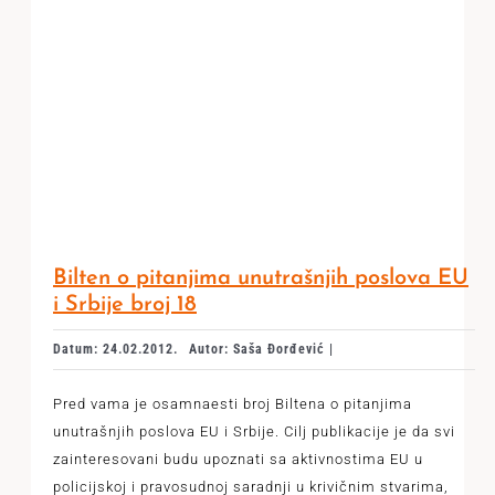
Bilten o pitanjima unutrašnjih poslova EU
i Srbije broj 18
Datum: 24.02.2012.
Autor: Saša Đorđević |
Pred vama je osamnaesti broj Biltena o pitanjima
unutrašnjih poslova EU i Srbije. Cilj publikacije je da svi
zainteresovani budu upoznati sa aktivnostima EU u
policijskoj i pravosudnoj saradnji u krivičnim stvarima,