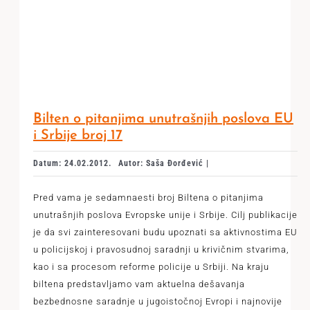
Bilten o pitanjima unutrašnjih poslova EU
i Srbije broj 17
Datum: 24.02.2012.
Autor: Saša Đorđević |
Pred vama je sedamnaesti broj Biltena o pitanjima
unutrašnjih poslova Evropske unije i Srbije. Cilj publikacije
je da svi zainteresovani budu upoznati sa aktivnostima EU
u policijskoj i pravosudnoj saradnji u krivičnim stvarima,
kao i sa procesom reforme policije u Srbiji. Na kraju
biltena predstavljamo vam aktuelna dešavanja
bezbednosne saradnje u jugoistočnoj Evropi i najnovije