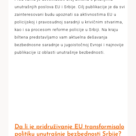
unutrašnjih poslova EU i Srbije. Cilj publikacije je da svi
zainteresovani budu upoznati sa aktivnostima EU u
policijskoj i pravosudnoj saradnji u krivičnim stvarima,
kao i sa procesom reforme policije u Srbiji. Na kraju
biltena predstavljamo vam aktuelna dešavanja
bezbednosne saradnje u jugoistočnoj Evropi i najnovije
publikacije iz oblasti unutrašnje bezbednosti.
Da li je pridruživanje EU transformisalo
politiku unutrašnje bezbednosti Srbije?