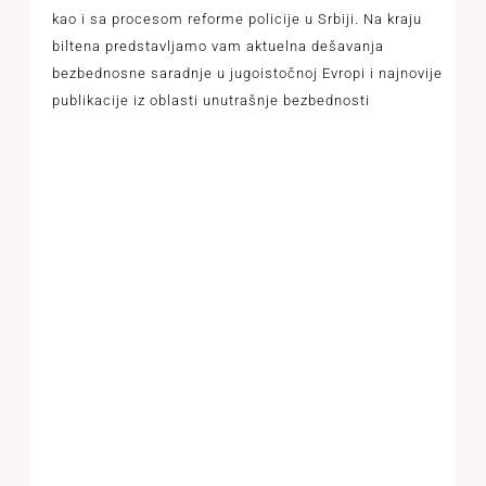
kao i sa procesom reforme policije u Srbiji. Na kraju
biltena predstavljamo vam aktuelna dešavanja
bezbednosne saradnje u jugoistočnoj Evropi i najnovije
publikacije iz oblasti unutrašnje bezbednosti