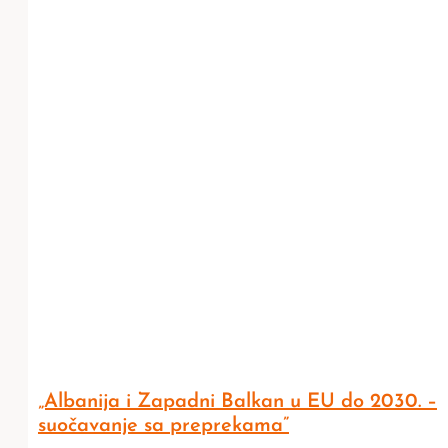
„Albanija i Zapadni Balkan u EU do 2030. –
suočavanje sa preprekama”