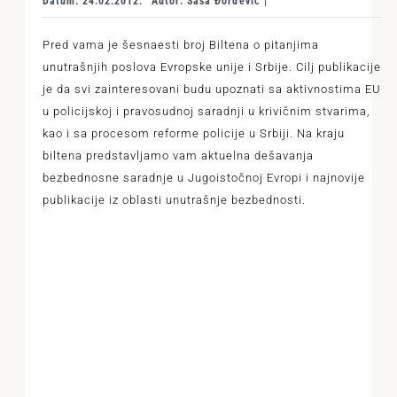
Datum: 24.02.2012.
Autor: Saša Đorđević |
Pred vama je šesnaesti broj Biltena o pitanjima
unutrašnjih poslova Evropske unije i Srbije. Cilj publikacije
je da svi zainteresovani budu upoznati sa aktivnostima EU
u policijskoj i pravosudnoj saradnji u krivičnim stvarima,
kao i sa procesom reforme policije u Srbiji. Na kraju
biltena predstavljamo vam aktuelna dešavanja
bezbednosne saradnje u Jugoistočnoj Evropi i najnovije
publikacije iz oblasti unutrašnje bezbednosti.