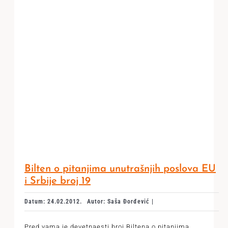
Bilten o pitanjima unutrašnjih poslova EU
i Srbije broj 19
Datum: 24.02.2012.
Autor: Saša Đorđević |
Pred vama je devetnaesti broj Biltena o pitanjima