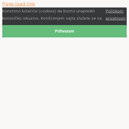
Page load link
Koristimo kolačiće (cookies) da bismo unapredili
Politikom
korisničko iskustvo. Korišćenjem sajta slažete se sa
privatnosti
Prihvatam