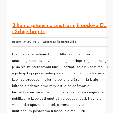
Bilten o pitanjima unutrašnjih poslova EU
i Srbije broj 15
Datum: 24.02.2012.
Autor: Saša Đorđević |
Pred vama je petnaesti broj Biltena o pitanjima
unutrašnjih poslova Evropske unije i Srbije. Cilj publikacije
je da svi zainteresovani budu upoznati sa aktivnostima EU
u policijskoj i pravosudnoj saradnji u krivičnim stvarima,
kao i sa procesom reforme policije u Srbiji. Na kraju
biltena predstavljamo vam aktuelna dešavanja
bezbednosne saradnje u Jugoistočnoj Evropi i najnovije
publikacije iz oblasti unutrašnje bezbednosti. Novi broj
vas kratko upoznaje sa tekstovima o pravosuđu i
unutrašnjim poslovima u nedeljnicima u Srbiji.