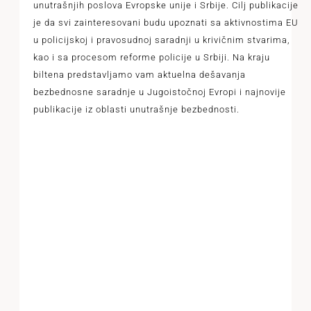
unutrašnjih poslova Evropske unije i Srbije. Cilj publikacije
je da svi zainteresovani budu upoznati sa aktivnostima EU
u policijskoj i pravosudnoj saradnji u krivičnim stvarima,
kao i sa procesom reforme policije u Srbiji. Na kraju
biltena predstavljamo vam aktuelna dešavanja
bezbednosne saradnje u Jugoistočnoj Evropi i najnovije
publikacije iz oblasti unutrašnje bezbednosti.