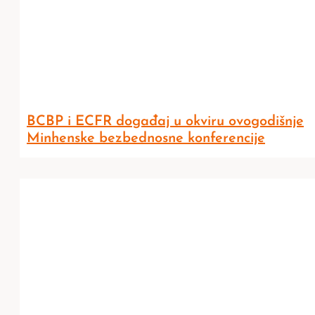
BCBP i ECFR događaj u okviru ovogodišnje
Minhenske bezbednosne konferencije