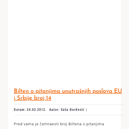
Bilten o pitanjima unutrašnjih poslova EU
i Srbije broj 14
Datum: 24.02.2012.
Autor: Saša Đorđević |
Pred vama je četrnaesti broj Biltena o pitanjima