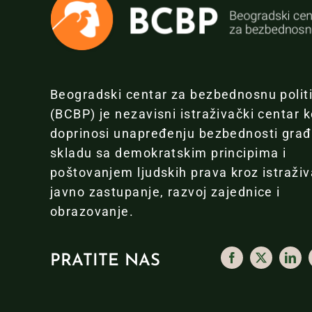
Beogradski centar za bezbednosnu polit
(BCBP) je nezavisni istraživački centar k
doprinosi unapređenju bezbednosti gra
skladu sa demokratskim principima i
poštovanjem ljudskih prava kroz istraživ
javno zastupanje, razvoj zajednice i
obrazovanje.
PRATITE NAS