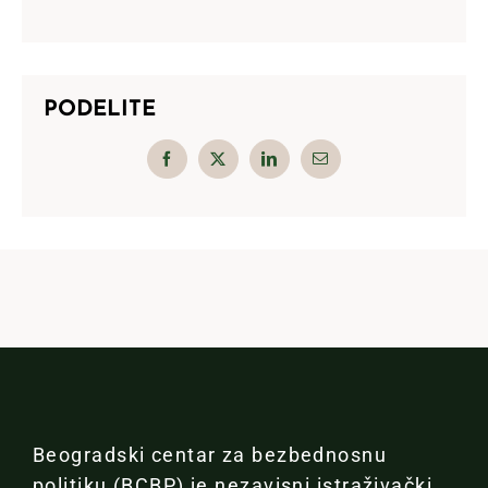
PODELITE
Beogradski centar za bezbednosnu
politiku (BCBP) je nezavisni istraživački