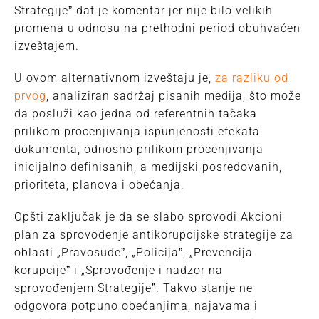
Strategijeˮ dat je komentar jer nije bilo velikih
promena u odnosu na prethodni period obuhvaćen
izveštajem.
U ovom alternativnom izveštaju je,
za razliku od
prvog
, analiziran sadržaj pisanih medija, što može
da posluži kao jedna od referentnih tačaka
prilikom procenjivanja ispunjenosti efekata
dokumenta, odnosno prilikom procenjivanja
inicijalno definisanih, a medijski posredovanih,
prioriteta, planova i obećanja.
Opšti zaključak je da se slabo sprovodi Akcioni
plan za sprovođenje antikorupcijske strategije za
oblasti „Pravosuđeˮ, „Policijaˮ, „Prevencija
korupcijeˮ i „Sprovođenje i nadzor na
sprovođenjem Strategijeˮ. Takvo stanje ne
odgovora potpuno obećanjima, najavama i