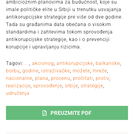
ambicioznim planovima za budućnost, koje su
imale političke elite u Srbiji u trenutku usvajanja
antikorupcijske strategije pre više od dve godine.
Tada su građanima data obećana o visokim
standardima i zahtevima tokom sprovođenja
antikorupcijske strategije, kao i o prevenciji
korupcije i upravljanju rizicima.
Tagovi:
...
,
akcionog
,
antikorupcijske
,
balkanske
,
borbu
,
godine
,
istraživačke
,
možete
,
mreže
,
nacionalne
,
plana
,
procenu
,
pročitati
,
protiv
,
realizacije
,
sprovođenje
,
srbije
,
strategije
,
udruženja
PREUZMITE PDF