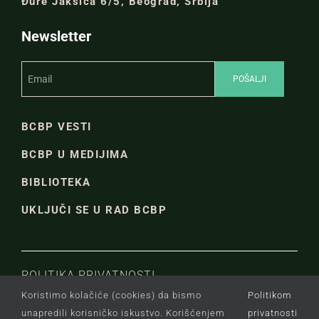
Đure Jakšića 6/5, Beograd, Srbija
Newsletter
BCBP VESTI
BCBP U MEDIJIMA
BIBLIOTEKA
UKLJUČI SE U RAD BCBP
POLITIKA PRIVATNOSTI
Koristimo kolačiće (cookies) da bismo
Politikom
unapredili korisničko iskustvo. Korišćenjem
privatnosti
Copyright © Beogradski centar za bezbednosnu