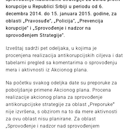
korupcije u Republici Srbiji u periodu od 6.
decembra 2014. do 15. januara 2015. godine, za
oblasti „Pravosuđeˮ, „Policijaˮ, „Prevencija
korupcijeˮ i „Sprovođenje i nadzor na
sprovođenjem Strategijeˮ.
Izveštaj sadrži pet odeljaka, u kojima je
procenjena realizacija antikorupcijskih ciljeva i dat
tabelarni pregled sa komentarima o sprovođenju
mera i aktivnosti iz Akcionog plana.
Na početku svakog odeljka date su preporuke za
poboljšanje primene Akcionog plana. Procena
realizacije akcionog plana za sprovođenje
antikorupcijske strategije za oblast „Preporukeˮ
nije izvršena, s obzirom na to da mere aktivnosti
za ovu oblast nisu planirane. Za oblast
„Sprovođenje i nadzor nad sprovođenjem