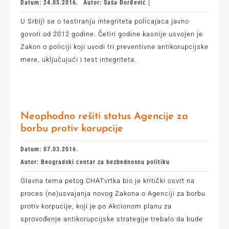
Datum: 24.05.2016.
Autor: Saša Đorđević |
U Srbiji se o testiranju integriteta policajaca javno
govori od 2012 godine. Četiri godine kasnije usvojen je
Zakon o policiji koji uvodi tri preventivne antikorupcijske
mere, uključujući i test integriteta.
Neophodno rešiti status Agencije za
borbu protiv korupcije
Datum: 07.03.2016.
Autor: Beogradski centar za bezbednosnu politiku
Glavna tema petog CHATvrtka bio je kritički osvrt na
proces (ne)usvajanja novog Zakona o Agenciji za borbu
protiv korpucije, koji je po Akcionom planu za
sprovođenje antikorupcijske strategije trebalo da bude