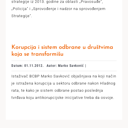
strategije iz 2013. godine za oblasti „Pravosuđe",
„Policija" i „Sprovođenje i nadzor na sprovođenjem
Strategije".
Korupcija i sistem odbrane u društvima
koja se transformišu
Datum: 01.11.2012.
Autor: Marko Savković |
Istaživač BCBP Marko Savković objašnjava na koji način
je istražena korupcija u sektoru odbrane nakon Hladnog
rata, te kako je sistem odbrane postao poslednja
tvrđava koju antikorupcijske inicijative treba da osvoje.