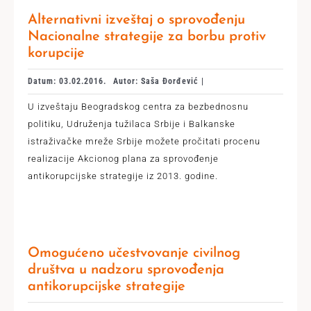
Alternativni izveštaj o sprovođenju
Nacionalne strategije za borbu protiv
korupcije
Datum: 03.02.2016.
Autor: Saša Đorđević |
U izveštaju Beogradskog centra za bezbednosnu
politiku, Udruženja tužilaca Srbije i Balkanske
istraživačke mreže Srbije možete pročitati procenu
realizacije Akcionog plana za sprovođenje
antikorupcijske strategije iz 2013. godine.
Omogućeno učestvovanje civilnog
društva u nadzoru sprovođenja
antikorupcijske strategije