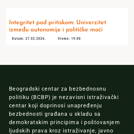
Integritet pod pritiskom: Univerzitet
između autonomije i političke moći
Datum: 27.02.2026.
Vreme: 19:00
Beogradski centar za bezbednosnu
politiku (BCBP) je nezavisni istraživački
centar koji doprinosi unapređenju
bezbednosti građana u skladu sa
demokratskim principima i poštovanjem
ljudskih prava kroz istraživanje, javno