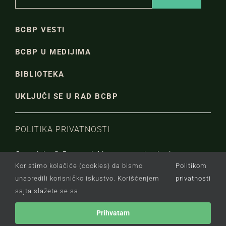
BCBP VESTI
BCBP U MEDIJIMA
BIBLIOTEKA
UKLJUČI SE U RAD BCBP
POLITIKA PRIVATNOSTI
Copyright © Beogradski centar za bezbednosnu
Koristimo kolačiće (cookies) da bismo
Politikom
politiku.
unapredili korisničko iskustvo. Korišćenjem
privatnosti
sajta slažete se sa
Prihvatam