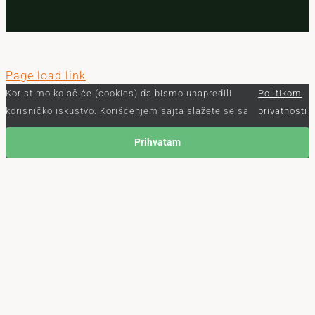
Page load link
Koristimo kolačiće (cookies) da bismo unapredili
Politikom
korisničko iskustvo. Korišćenjem sajta slažete se sa
privatnosti
Prihvatam