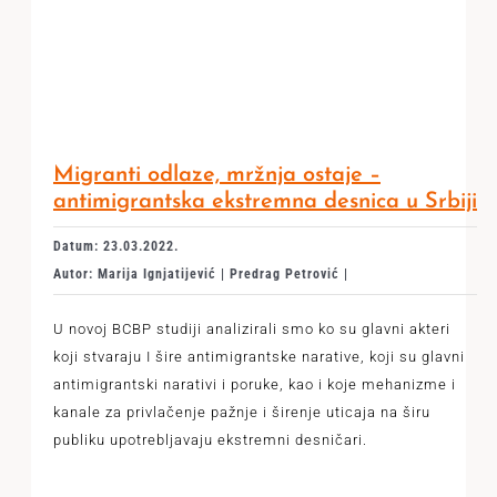
Migranti odlaze, mržnja ostaje –
antimigrantska ekstremna desnica u Srbiji
Datum: 23.03.2022.
Autor: Marija Ignjatijević | Predrag Petrović |
U novoj BCBP studiji analizirali smo ko su glavni akteri
koji stvaraju I šire antimigrantske narative, koji su glavni
antimigrantski narativi i poruke, kao i koje mehanizme i
kanale za privlačenje pažnje i širenje uticaja na širu
publiku upotrebljavaju ekstremni desničari.