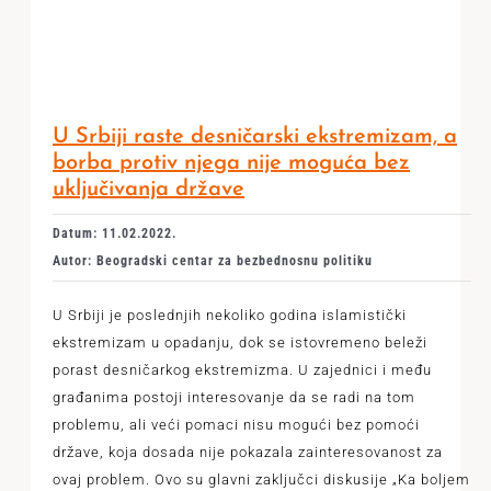
U Srbiji raste desničarski ekstremizam, a
borba protiv njega nije moguća bez
uključivanja države
Datum: 11.02.2022.
Autor: Beogradski centar za bezbednosnu politiku
U Srbiji je poslednjih nekoliko godina islamistički
ekstremizam u opadanju, dok se istovremeno beleži
porast desničarkog ekstremizma. U zajednici i među
građanima postoji interesovanje da se radi na tom
problemu, ali veći pomaci nisu mogući bez pomoći
države, koja dosada nije pokazala zainteresovanost za
ovaj problem. Ovo su glavni zaključci diskusije „Ka boljem