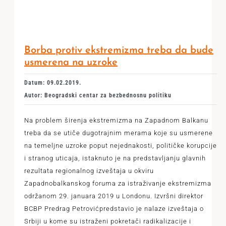
Borba protiv ekstremizma treba da bude
usmerena na uzroke
Datum: 09.02.2019.
Autor: Beogradski centar za bezbednosnu politiku
Na problem širenja ekstremizma na Zapadnom Balkanu
treba da se utiče dugotrajnim merama koje su usmerene
na temeljne uzroke poput nejednakosti, političke korupcije
i stranog uticaja, istaknuto je na predstavljanju glavnih
rezultata regionalnog izveštaja u okviru
Zapadnobalkanskog foruma za istraživanje ekstremizma
održanom 29. januara 2019 u Londonu. Izvršni direktor
BCBP Predrag Petrovićpredstavio je nalaze izveštaja o
Srbiji u kome su istraženi pokretači radikalizacije i