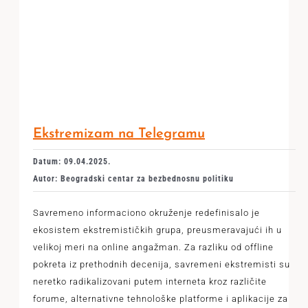
Ekstremizam na Telegramu
Datum: 09.04.2025.
Autor: Beogradski centar za bezbednosnu politiku
Savremeno informaciono okruženje redefinisalo je
ekosistem ekstremističkih grupa, preusmeravajući ih u
velikoj meri na online angažman. Za razliku od offline
pokreta iz prethodnih decenija, savremeni ekstremisti su
neretko radikalizovani putem interneta kroz različite
forume, alternativne tehnološke platforme i aplikacije za