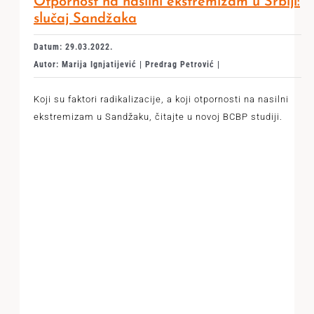
Otpornost na nasilni ekstremizam u Srbiji:
slučaj Sandžaka
Datum: 29.03.2022.
Autor: Marija Ignjatijević | Predrag Petrović |
Koji su faktori radikalizacije, a koji otpornosti na nasilni
ekstremizam u Sandžaku, čitajte u novoj BCBP studiji.