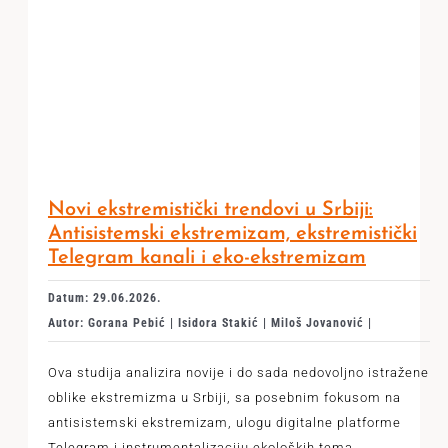
Novi ekstremistički trendovi u Srbiji:
Antisistemski ekstremizam, ekstremistički
Telegram kanali i eko-ekstremizam
Datum: 29.06.2026.
Autor: Gorana Pebić | Isidora Stakić | Miloš Jovanović |
Ova studija analizira novije i do sada nedovoljno istražene
oblike ekstremizma u Srbiji, sa posebnim fokusom na
antisistemski ekstremizam, ulogu digitalne platforme
Telegram i instrumentalizaciju ekoloških tema.