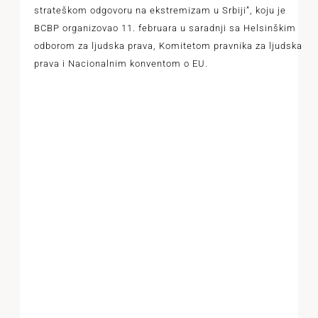
strateškom odgovoru na ekstremizam u Srbiji”, koju je
BCBP organizovao 11. februara u saradnji sa Helsinškim
odborom za ljudska prava, Komitetom pravnika za ljudska
prava i Nacionalnim konventom o EU.