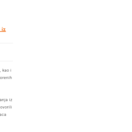
 iz
, kao i
vorenih
anja iz
ovorili
laca