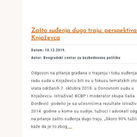
Zašto suđenja dugo traju: perspektiva
Knjaževca
Datum: 10.12.2019.
Autor: Beogradski centar za bezbednosnu politiku
Odgovori na pitanja građana o trajanju i toku suđenja
radu suda u Knjaževcu bili su u fokusu tematskih ot
vrata održanih 7. oktobra 2019. u Osnovnom sudu u
Knjaževcu. Istraživač BCBP i moderator skupa Saša
Đorđević podelio je sa učesnicima rezultate istraživ
2014. godine u kome su sudije, tužioci i advokati odg
na pitanje zašto suđenja dugo traju. „Skoro 90% tuži
kaže da je to zbog
...