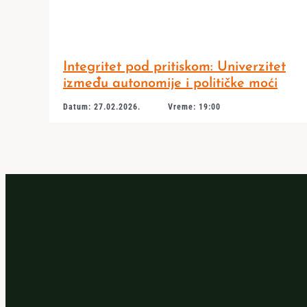
Integritet pod pritiskom: Univerzitet
između autonomije i političke moći
Datum: 27.02.2026.
Vreme: 19:00