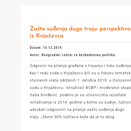
Zašto suđenja dugo traju: perspektiva
iz Knjaževca
Datum: 10.12.2019.
Autor: Beogradski centar za bezbednosnu politiku
Odgovori na pitanja građana o trajanju i toku suđenja
kao i radu suda u Knjaževcu bili su u fokusu tematsk
otvorenih vrata održanih 7. oktobra 2019. u Osnovn
sudu u Knjaževcu. Istraživač BCBP i moderator skup
Saša Đorđević podelio je sa učesnicima rezultate
istraživanja iz 2014. godine u kome su sudije, tužioci
advokati odgovorili na pitanje zašto suđenja dugo
traju. „Skoro 90% tužilaca kaže da je to zbog
...