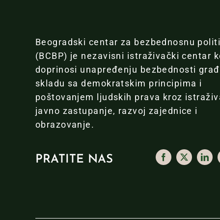
Beogradski centar za bezbednosnu polit
(BCBP) je nezavisni istraživački centar k
doprinosi unapređenju bezbednosti gra
skladu sa demokratskim principima i
poštovanjem ljudskih prava kroz istraživ
javno zastupanje, razvoj zajednice i
obrazovanje.
PRATITE NAS