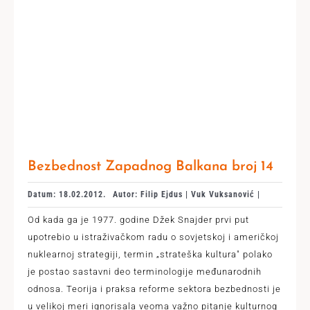
Bezbednost Zapadnog Balkana broj 14
Datum: 18.02.2012.
Autor: Filip Ejdus | Vuk Vuksanović |
Od kada ga je 1977. godine Džek Snajder prvi put
upotrebio u istraživačkom radu o sovjetskoj i američkoj
nuklearnoj strategiji, termin „strateška kultura" polako
je postao sastavni deo terminologije međunarodnih
odnosa. Teorija i praksa reforme sektora bezbednosti je
u velikoj meri ignorisala veoma važno pitanje kulturnog