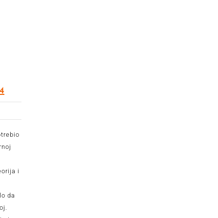
4
otrebio
rnoj
o
rija i
lo da
oj.