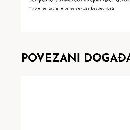
Ovaj propust je često dovodio do problema u stvaranj
implementaciji reforme sektora bezbednosti.
POVEZANI DOGAĐA