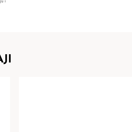
u i
JI