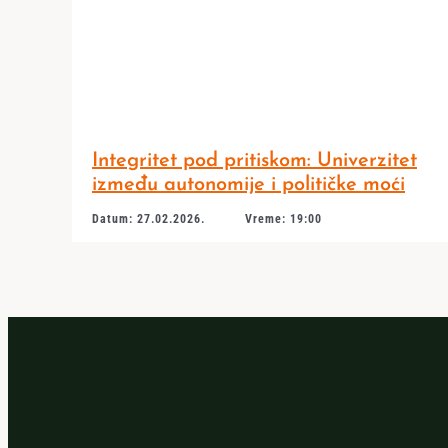
Integritet pod pritiskom: Univerzitet
između autonomije i političke moći
Datum: 27.02.2026.
Vreme: 19:00