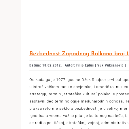
Bezbednost Zapadnog Balkana broj 1
Datum: 18.02.2012.
Autor: Filip Ejdus | Vuk Vuksanović |
Od kada ga je 1977. godine Džek Snajder prvi put up
u istraživačkom radu o sovjetskoj i američkoj nuklea
strategiji, termin „strateška kultura" polako je posta
sastavni deo terminologije međunarodnih odnosa. Teo
praksa reforme sektora bezbednosti je u velikoj meri
ignorisala veoma važno pitanje kulturnog nasleđa, bi
se radi o političkoj, strateškoj, vojnoj, administrativn