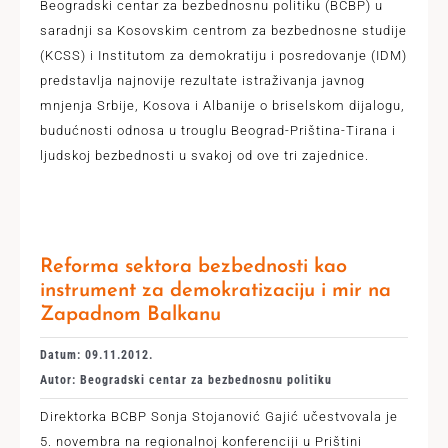
Beogradski centar za bezbednosnu politiku (BCBP) u
saradnji sa Kosovskim centrom za bezbednosne studije
(KCSS) i Institutom za demokratiju i posredovanje (IDM)
predstavlja najnovije rezultate istraživanja javnog
mnjenja Srbije, Kosova i Albanije o briselskom dijalogu,
budućnosti odnosa u trouglu Beograd-Priština-Tirana i
ljudskoj bezbednosti u svakoj od ove tri zajednice.
Reforma sektora bezbednosti kao
instrument za demokratizaciju i mir na
Zapadnom Balkanu
Datum: 09.11.2012.
Autor: Beogradski centar za bezbednosnu politiku
Direktorka BCBP Sonja Stojanović Gajić učestvovala je
5. novembra na regionalnoj konferenciji u Prištini