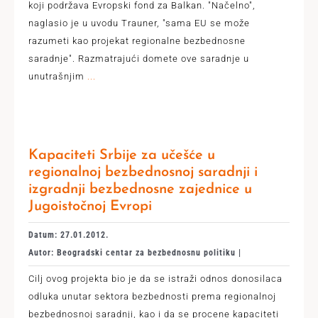
koji podržava Evropski fond za Balkan. "Načelno",
naglasio je u uvodu Trauner, "sama EU se može
razumeti kao projekat regionalne bezbednosne
saradnje". Razmatrajući domete ove saradnje u
unutrašnjim
...
Kapaciteti Srbije za učešće u
regionalnoj bezbednosnoj saradnji i
izgradnji bezbednosne zajednice u
Jugoistočnoj Evropi
Datum: 27.01.2012.
Autor: Beogradski centar za bezbednosnu politiku |
Cilj ovog projekta bio je da se istraži odnos donosilaca
odluka unutar sektora bezbednosti prema regionalnoj
bezbednosnoj saradnji, kao i da se procene kapaciteti