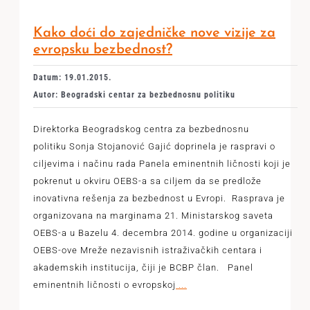
Kako doći do zajedničke nove vizije za
evropsku bezbednost?
Datum: 19.01.2015.
Autor: Beogradski centar za bezbednosnu politiku
Direktorka Beogradskog centra za bezbednosnu
politiku Sonja Stojanović Gajić doprinela je raspravi o
ciljevima i načinu rada Panela eminentnih ličnosti koji je
pokrenut u okviru OEBS-a sa ciljem da se predlože
inovativna rešenja za bezbednost u Evropi. Rasprava je
organizovana na marginama 21. Ministarskog saveta
OEBS-a u Bazelu 4. decembra 2014. godine u organizaciji
OEBS-ove Mreže nezavisnih istraživačkih centara i
akademskih institucija, čiji je BCBP član. Panel
eminentnih ličnosti o evropskoj
...