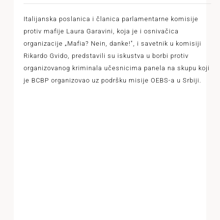
Italijanska poslanica i članica parlamentarne komisije
protiv mafije Laura Garavini, koja je i osnivačica
organizacije „Mafia? Nein, danke!", i savetnik u komisiji
Rikardo Gvido, predstavili su iskustva u borbi protiv
organizovanog kriminala učesnicima panela na skupu koji
je BCBP organizovao uz podršku misije OEBS-a u Srbiji.