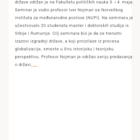
države održan je na Fakultetu političkih nauka 3. i 4. maja.
Seminar je vodio profesor Iver Nojman sa Norveškog
instituta za međunarodne poslove (NUPI). Na seminaru je
učestvovalo 20 studenata master i doktorskih studija is
Srbije i Rumunije. Cilj seminara bio je da se trenutni
izazovi izgradnji države, a koji proizilaze iz procesa
globalizacije, smeste u širu istorijsku i teorijsku
perspektivu. Profesor Nojman je održao seriju predavanja
o državi,
...