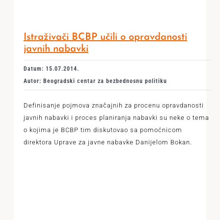
Istraživači BCBP učili o opravdanosti
javnih nabavki
Datum: 15.07.2014.
Autor: Beogradski centar za bezbednosnu politiku
Definisanje pojmova značajnih za procenu opravdanosti
javnih nabavki i proces planiranja nabavki su neke o tema
o kojima je BCBP tim diskutovao sa pomoćnicom
direktora Uprave za javne nabavke Danijelom Bokan.