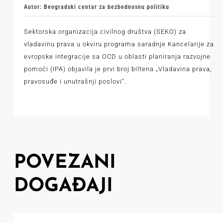
Autor: Beogradski centar za bezbednosnu politiku
Sektorska organizacija civilnog društva (SEKO) za
vladavinu prava u okviru programa saradnje Kancelarije za
evropske integracije sa OCD u oblasti planiranja razvojne
pomoći (IPA) objavila je prvi broj biltena „Vladavina prava,
pravosuđe i unutrašnji poslovi".
POVEZANI
DOGAĐAJI