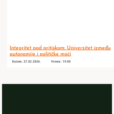
Integritet pod pritiskom: Univerzitet između
autonomije i političke moći
Datum: 27.02.2026.
Vreme: 19:00