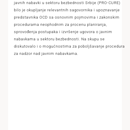
javnih nabavki u sektoru bezbednosti Srbije (PRO-CURE)
bilo je okupljanje relevantnih sagovornika i upoznavanje
predstavnika OCD sa osnovnim pojmovima i zakonskim
procedurama neophodnim za procenu planiranja,
sprovođenja postupaka i izvršenje ugovora o javnim
nabavkama u sektoru bezbednosti. Na skupu se
diskutovalo i o mogućnostima za poboljšavanje procedura
za nadzor nad javnim nabavkama.