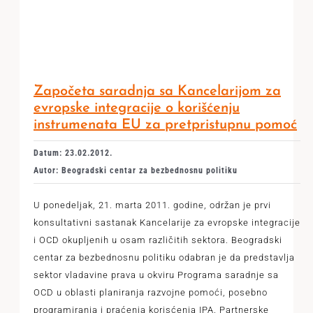
Započeta saradnja sa Kancelarijom za
evropske integracije o korišćenju
instrumenata EU za pretpristupnu pomoć
Datum: 23.02.2012.
Autor: Beogradski centar za bezbednosnu politiku
U ponedeljak, 21. marta 2011. godine, održan je prvi
konsultativni sastanak Kancelarije za evropske integracije
i OCD okupljenih u osam različitih sektora. Beogradski
centar za bezbednosnu politiku odabran je da predstavlja
sektor vladavine prava u okviru Programa saradnje sa
OCD u oblasti planiranja razvojne pomoći, posebno
programiranja i praćenja korisćenja IPA. Partnerske