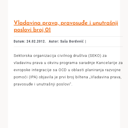
Vladavina prava, pravosuđe i unutrašnji
poslovi broj 01
Datum: 24.02.2012.
Autor: Saša Đorđević |
Sektorska organizacija civilnog društva (SEKO) za
vladavinu prava u okviru programa saradnje Kancelarije za
evropske integracije sa OCD u oblasti planiranja razvojne
pomoći (IPA) objavila je prvi broj biltena „Vladavina prava,
pravosuđe i unutrašnji poslovi".