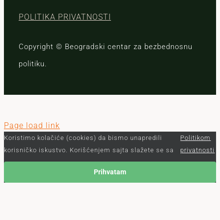
POLITIKA PRIVATNOSTI
Copyright © Beogradski centar za bezbednosnu
politiku.
Page load link
Koristimo kolačiće (cookies) da bismo unapredili
Politikom
korisničko iskustvo. Korišćenjem sajta slažete se sa
privatnosti
Prihvatam