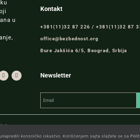
iku
Kontakt
oji
đana u
+381(11)32 87 226 / +381(11)32 87 
anje,
office@bezbednost.org
Đure Jakšića 6/5, Beograd, Srbija
Newsletter
itiku.
unapredili korisničko iskustvo. Korišćenjem sajta slažete se sa
Poli