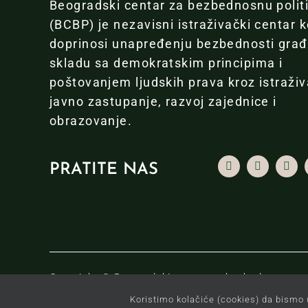
Beogradski centar za bezbednosnu polit
(BCBP) je nezavisni istraživački centar k
doprinosi unapređenju bezbednosti gra
skladu sa demokratskim principima i
poštovanjem ljudskih prava kroz istraživ
javno zastupanje, razvoj zajednice i
obrazovanje.
PRATITE NAS
Copyright © Beogradski centar za bezbednosnu pol
Koristimo kolačiće (cookies) da bismo 