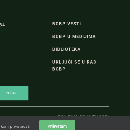
BCBP VESTI
334
BCBP U MEDIJIMA
BIBLIOTEKA
UKLJUČI SE U RAD
BCBP
POLITIKA PRIVATNOSTI
Prihvatam
tikom privatnosti