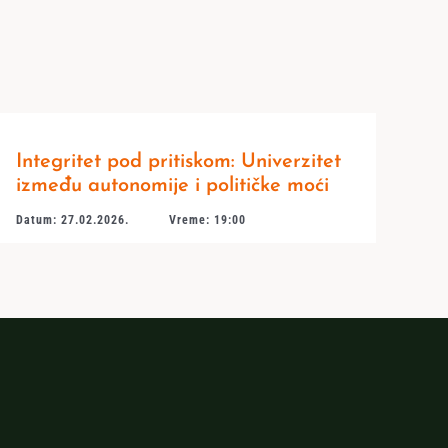
Integritet pod pritiskom: Univerzitet
između autonomije i političke moći
Datum: 27.02.2026.
Vreme: 19:00