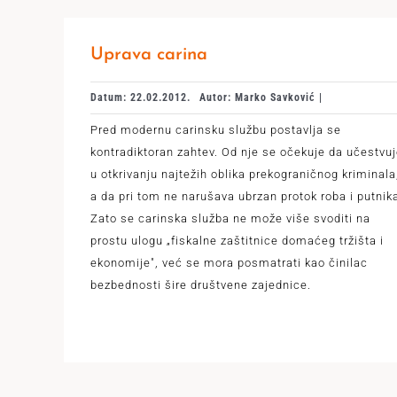
Uprava carina
Datum: 22.02.2012.
Autor: Marko Savković |
Pred modernu carinsku službu postavlja se
kontradiktoran zahtev. Od nje se očekuje da učestvu
u otkrivanju najtežih oblika prekograničnog kriminala
a da pri tom ne narušava ubrzan protok roba i putnik
Zato se carinska služba ne može više svoditi na
prostu ulogu „fiskalne zaštitnice domaćeg tržišta i
ekonomije", već se mora posmatrati kao činilac
bezbednosti šire društvene zajednice.