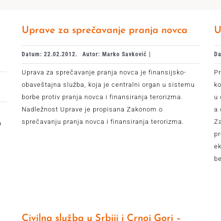
Uprave za sprečavanje pranja novca
U
Datum: 22.02.2012.
Autor: Marko Savković |
Da
Uprava za sprečavanje pranja novca je finansijsko-
Pr
obaveštajna služba, koja je centralni organ u sistemu
ko
borbe protiv pranja novca i finansiranja terorizma.
u 
Nadležnost Uprave je propisana Zakonom o
a 
sprečavanju pranja novca i finansiranja terorizma.
Za
a
pr
m
ek
be
Civilna služba u Srbiji i Crnoj Gori –