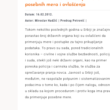
posebnih mera i ovlašćenja
Datum: 16.02.2012.
Autor: Miroslav Hadžić | Predrag Petrović |
Tokom nekoliko poslednjih godina u Srbiji je značajn
porastao broj državnih organa koji su ovlašćeni da
primenjuju mere i postupke za tajno prikupljanje
podataka. To pravo su sada, pored tradicionalnih
korisnika – civilne i vojne službe bezbednosti, polici
i suda, stekli još neki državni organi, kao na primer
poreska policija i carinska služba, te služba za
sprečavanje pranja novca. Javnost u Srbiji još,
međutim, ne raspolaže potpunim i sistematizovani
podacima o tome ko, kada i po čijem nalogu, odnos
u skladu sa kojom procedurom i protiv koga ima pra
da primenjuje posebne mere.