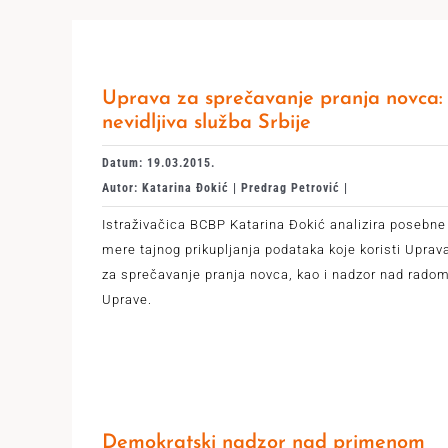
Uprava za sprečavanje pranja novca:
nevidljiva služba Srbije
Datum: 19.03.2015.
Autor: Katarina Đokić | Predrag Petrović |
Istraživačica BCBP Katarina Đokić analizira posebne
mere tajnog prikupljanja podataka koje koristi Uprav
za sprečavanje pranja novca, kao i nadzor nad rado
Uprave.
Demokratski nadzor nad primenom