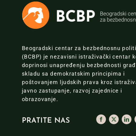
Beogradski centar za bezbednosnu polit
(BCBP) je nezavisni istraživački centar k
doprinosi unapređenju bezbednosti gra
skladu sa demokratskim principima i
poštovanjem ljudskih prava kroz istraživ
javno zastupanje, razvoj zajednice i
obrazovanje.
PRATITE NAS