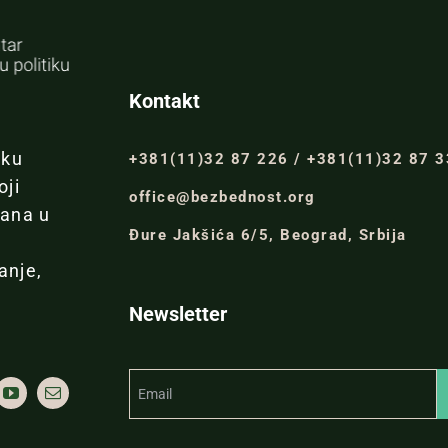
Kontakt
iku
+381(11)32 87 226 / +381(11)32 87 
oji
office@bezbednost.org
đana u
Đure Jakšića 6/5, Beograd, Srbija
anje,
Newsletter