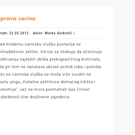
prava carina
tum: 22.02.2012.
Autor: Marko Savković |
ed modernu carinsku službu postavlja se
ntradiktoran zahtev. Od nje se očekuje da učestvuje
otkrivanju najtežih oblika prekograničnog kriminala,
da pri tom ne narušava ubrzan protok roba i putnika.
to se carinska služba ne može više svoditi na
ostu ulogu „fiskalne zaštitnice domaćeg tržišta i
onomije", već se mora posmatrati kao činilac
zbednosti šire društvene zajednice.