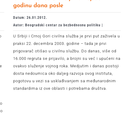
godinu dana posle
Datum: 26.01.2012.
Autor: Beogradski centar za bezbednosnu politiku |
o
U Srbiji i Crnoj Gori civilna služba je prvi put zaživela u
praksi 22. decembra 2003. godine – tada je prvi
prigovarač otišao u civilnu službu. Do danas, više od
16.000 regruta se prijavilo, a brojni su već i upućeni na
je
ovakvo služenje vojnog roka. Medjutim i danas postoji
dosta nedoumica oko daljeg razvoja ovog instituta,
pogotovu u vezi sa usklađivanjem sa međunarodnim
standardima iz ove oblasti i potrebama društva.
m
no
vo