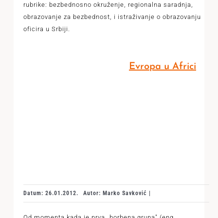
rubrike: bezbednosno okruženje, regionalna saradnja,
obrazovanje za bezbednost, i istraživanje o obrazovanju
oficira u Srbiji.
Evropa u Africi
Datum: 26.01.2012.
Autor: Marko Savković |
Od momenta kada je prva „borbena grupa" (eng.