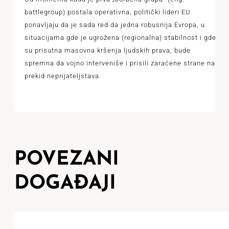
battlegroup) postala operativna, politički lideri EU
ponavljaju da je sada red da jedna robusnija Evropa, u
situacijama gde je ugrožena (regionalna) stabilnost i gde
su prisutna masovna kršenja ljudskih prava, bude
spremna da vojno interveniše i prisili zaraćene strane na
prekid neprijateljstava.
POVEZANI
DOGAĐAJI