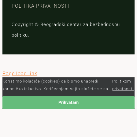
POLITIKA PRIVATNOSTI
Copyright © Beogradski centar za bezbednosnu
politiku.
Page load link
Koristimo kolačiće (cookies) da bismo unapredili
Politikom
korisničko iskustvo. Korišćenjem sajta slažete se sa
privatnosti
Prihvatam