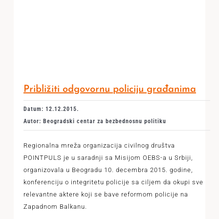
Približiti odgovornu policiju građanima
Datum: 12.12.2015.
Autor: Beogradski centar za bezbednosnu politiku
Regionalna mreža organizacija civilnog društva
POINTPULS je u saradnji sa Misijom OEBS-a u Srbiji,
organizovala u Beogradu 10. decembra 2015. godine,
konferenciju o integritetu policije sa ciljem da okupi sve
relevantne aktere koji se bave reformom policije na
Zapadnom Balkanu.