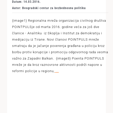
Datum: 14.03.2016.
Autor: Beogradski centar za bezbednosnu politiku
{image1} Regionalna mreža organizacija civilnog društva
POINTPULSje od marta 2016. godine veća za još dve
članice - Analitiku iz Skoplja i Institut za demokratiju i
medijaciju iz Tirane. Novi članovi POINTPULS mreže
smatraju da je jačanje poverenja građana u policiju kroz
borbu protiv korupcije i promociju odgovornog rada veoma
važno za Zapadni Balkan. {image3} Poenta POINTPULS
mreže je da kroz raznovrsne aktivnosti podrži napore u
reformi policije u regionu,
...