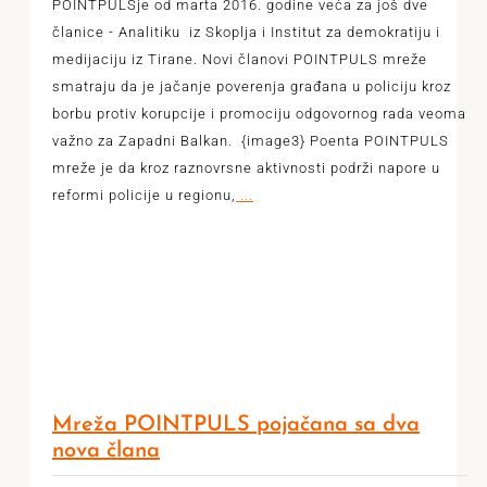
POINTPULSje od marta 2016. godine veća za još dve
članice - Analitiku iz Skoplja i Institut za demokratiju i
medijaciju iz Tirane. Novi članovi POINTPULS mreže
smatraju da je jačanje poverenja građana u policiju kroz
borbu protiv korupcije i promociju odgovornog rada veoma
važno za Zapadni Balkan. {image3} Poenta POINTPULS
mreže je da kroz raznovrsne aktivnosti podrži napore u
reformi policije u regionu,
...
Mreža POINTPULS pojačana sa dva
nova člana