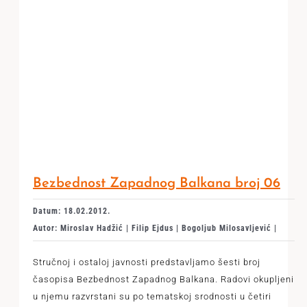
Bezbednost Zapadnog Balkana broj 06
Datum: 18.02.2012.
Autor: Miroslav Hadžić | Filip Ejdus | Bogoljub Milosavljević |
Stručnoj i ostaloj javnosti predstavljamo šesti broj
časopisa Bezbednost Zapadnog Balkana. Radovi okupljeni
u njemu razvrstani su po tematskoj srodnosti u četiri