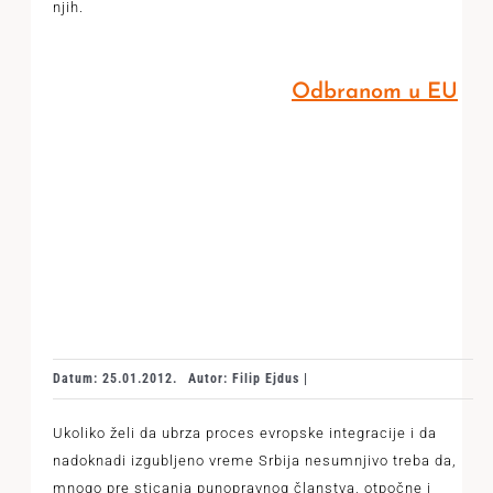
njih.
Odbranom u EU
Datum: 25.01.2012.
Autor: Filip Ejdus |
Ukoliko želi da ubrza proces evropske integracije i da
nadoknadi izgubljeno vreme Srbija nesumnjivo treba da,
mnogo pre sticanja punopravnog članstva, otpočne i