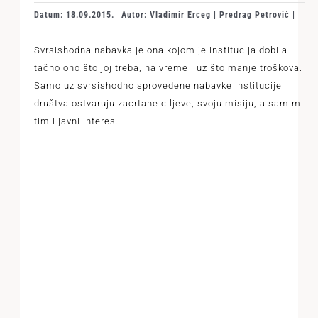
Datum: 18.09.2015.
Autor: Vladimir Erceg | Predrag Petrović |
Svrsishodna nabavka je ona kojom je institucija dobila
tačno ono što joj treba, na vreme i uz što manje troškova.
Samo uz svrsishodno sprovedene nabavke institucije
društva ostvaruju zacrtane ciljeve, svoju misiju, a samim
tim i javni interes.