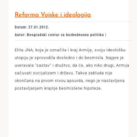
Reforma Vojske i ideologija
Datum: 27.01.2012.
Autor: Beogradski centar za bezbednosnu politiku |
Elita JNA, koja je označila i kraj Armije, svoju ideološku
utopiju je sprovodila dosledno i do besmisla. Najpre je
uveravala "sastav" i društvo, da će, ako niko drugi, Armija
sačuvati socijalizam i državu. Takva zabluda nije
okončana na prvom nivou apsurda, nego je nastavljena
postavljanjem krajnje besmislene hipoteze.