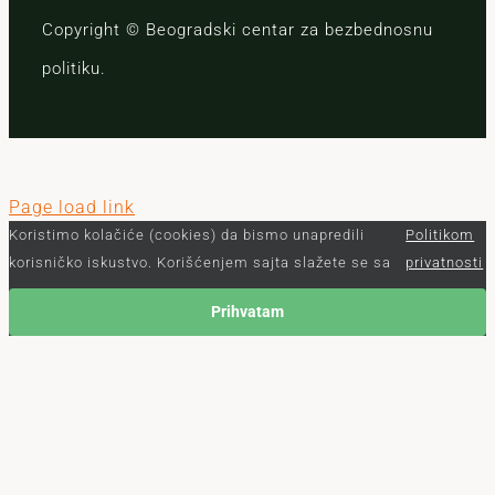
Copyright © Beogradski centar za bezbednosnu
politiku.
Page load link
Koristimo kolačiće (cookies) da bismo unapredili
Politikom
korisničko iskustvo. Korišćenjem sajta slažete se sa
privatnosti
Prihvatam