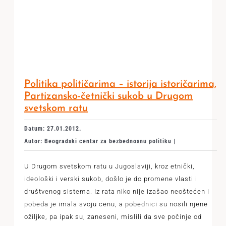
Politika političarima – istorija istoričarima,
Partizansko-četnički sukob u Drugom
svetskom ratu
Datum: 27.01.2012.
Autor: Beogradski centar za bezbednosnu politiku |
U Drugom svetskom ratu u Jugoslaviji, kroz etnički,
ideološki i verski sukob, došlo je do promene vlasti i
društvenog sistema. Iz rata niko nije izašao neoštećen i
pobeda je imala svoju cenu, a pobednici su nosili njene
ožiljke, pa ipak su, zaneseni, mislili da sve počinje od