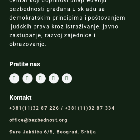
centar koji doprinosi unapređenju
bezbednosti građana u skladu sa
demokratskim principima i poštovanjem
ljudskih prava kroz istraživanje, javno
zastupanje, razvoj zajednice i
obrazovanje.
Pratite nas
Kontakt
+381(11)32 87 226 / +381(11)32 87 334
office@bezbednost.org
Đure Jakšića 6/5, Beograd, Srbija