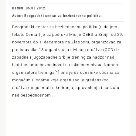
Datum: 05.03.2012.
Autor: Beogradski centar za bezbednosnu politiku
Beogradski centar za bezbednosnu politiku (u daljem
tekstu Centar) je uz podršku Misije OEBS u Srbiji, od 29.
novembra do 1. decembra na Zlatiboru, organizovao za
predstavnike 13 organizacija civilnog društva (OCD) iz
zapadne i jugozapadne Srbije trening za nadzor nad
institucijama bezbednosti na lokalnom nivou. Namera
organizatora treninga[1] bila je da učesnike upozna sa
mogućim ulogama koje orgаnizаcije grаđаnskog
društvа mogu imati u kreiranju, sprovođenju i nadzoru
nad bezbednosnom
...