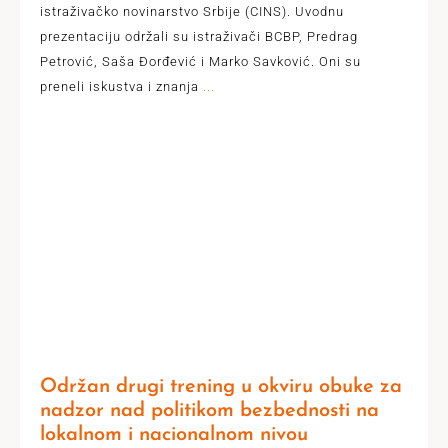
istraživačko novinarstvo Srbije (CINS). Uvodnu
prezentaciju održali su istraživači BCBP, Predrag
Petrović, Saša Đorđević i Marko Savković. Oni su
preneli iskustva i znanja
...
Održan drugi trening u okviru obuke za
nadzor nad politikom bezbednosti na
lokalnom i nacionalnom nivou