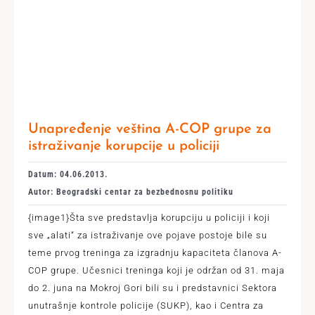
Unapređenje veština A-COP grupe za
istraživanje korupcije u policiji
Datum: 04.06.2013.
Autor: Beogradski centar za bezbednosnu politiku
{image1}Šta sve predstavlja korupciju u policiji i koji
sve „alati“ za istraživanje ove pojave postoje bile su
teme prvog treninga za izgradnju kapaciteta članova A-
COP grupe. Učesnici treninga koji je održan od 31. maja
do 2. juna na Mokroj Gori bili su i predstavnici Sektora
unutrašnje kontrole policije (SUKP), kao i Centra za