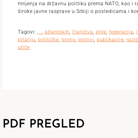
mnjenja na državnu politiku prema NATO, kao i r
široke javne rasprave u Srbiji o posledicama i ko
Tagovi:
...
,
atlantskih
,
članstva
,
elite
,
federacija
,
pitanju
,
političke
,
protiv
,
protivi
,
publikacije
,
razl
utiče
PDF PREGLED