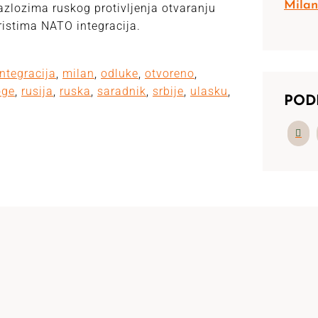
Milan
azlozima ruskog protivljenja otvaranju
ristima NATO integracija.
integracija
,
milan
,
odluke
,
otvoreno
,
oge
,
rusija
,
ruska
,
saradnik
,
srbije
,
ulasku
,
POD