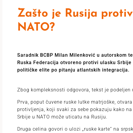
Zašto je Rusija protiv
NATO?
Saradnik BCBP Milan Milenković u autorskom tek
Ruska Federacija otvoreno protivi ulasku Srbije
političke elite po pitanju atlantskih integracija.
Zbog kompleksnosti odgovora, tekst je podeljen u
Prva, poput čuvene ruske lutke matrjoške, otvara 
protivljenja, koji svaki za sebe pokazuju kako na
Srbije u NATO može uticatu na Rusiju.
Druga celina govori o ulozi „ruske karte” na srpsk