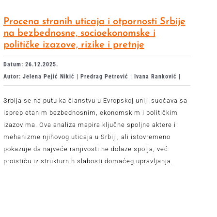
Procena stranih uticaja i otpornosti Srbije
na bezbednosne, socioekonomske i
političke izazove, rizike i pretnje
Datum: 26.12.2025.
Autor: Jelena Pejić Nikić | Predrag Petrović | Ivana Ranković |
Srbija se na putu ka članstvu u Evropskoj uniji suočava sa
isprepletanim bezbednosnim, ekonomskim i političkim
izazovima. Ova analiza mapira ključne spoljne aktere i
mehanizme njihovog uticaja u Srbiji, ali istovremeno
pokazuje da najveće ranjivosti ne dolaze spolja, već
proističu iz strukturnih slabosti domaćeg upravljanja.