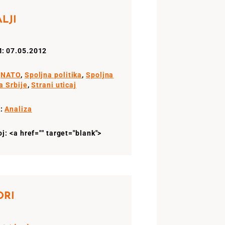
LJI
: 07.05.2012
:
NATO
,
Spoljna politika
,
Spoljna
a Srbije
,
Strani uticaj
:
Analiza
oj: <a href="" target="blank">
ORI