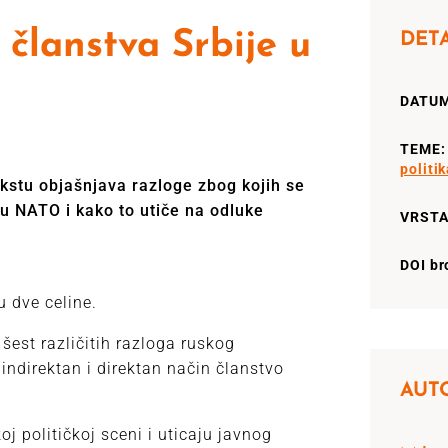
 članstva Srbije u
DETA
DATUM
TEME
politik
stu objašnjava razloge zbog kojih se
 u NATO i kako to utiče na odluke
VRSTA
DOI br
 dve celine.
šest različitih razloga ruskog
 indirektan i direktan način članstvo
AUT
oj političkoj sceni i uticaju javnog