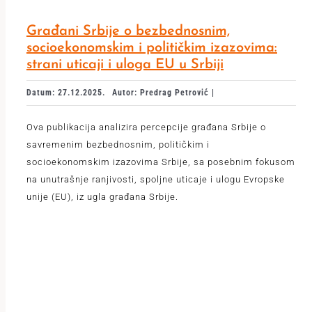
Građani Srbije o bezbednosnim,
socioekonomskim i političkim izazovima:
strani uticaji i uloga EU u Srbiji
Datum: 27.12.2025.
Autor: Predrag Petrović |
Ova publikacija analizira percepcije građana Srbije o
savremenim bezbednosnim, političkim i
socioekonomskim izazovima Srbije, sa posebnim fokusom
na unutrašnje ranjivosti, spoljne uticaje i ulogu Evropske
unije (EU), iz ugla građana Srbije.