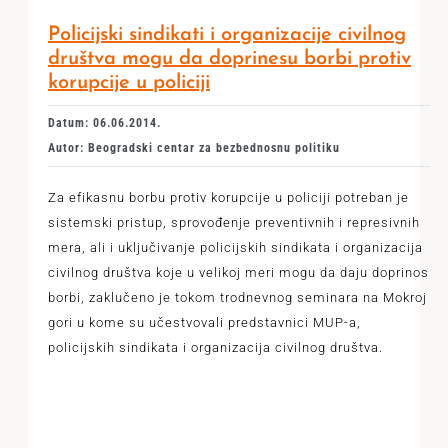
Policijski sindikati i organizacije civilnog
društva mogu da doprinesu borbi protiv
korupcije u policiji
Datum: 06.06.2014.
Autor: Beogradski centar za bezbednosnu politiku
Za efikasnu borbu protiv korupcije u policiji potreban je
sistemski pristup, sprovođenje preventivnih i represivnih
mera, ali i uključivanje policijskih sindikata i organizacija
civilnog društva koje u velikoj meri mogu da daju doprinos
borbi, zaklučeno je tokom trodnevnog seminara na Mokroj
gori u kome su učestvovali predstavnici MUP-a,
policijskih sindikata i organizacija civilnog društva.