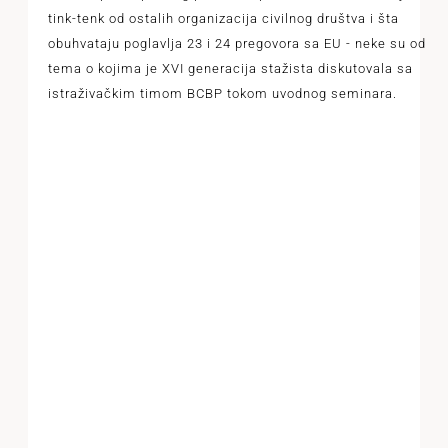
tink-tenk od ostalih organizacija civilnog društva i šta
obuhvataju poglavlja 23 i 24 pregovora sa EU - neke su od
tema o kojima je XVI generacija stažista diskutovala sa
istraživačkim timom BCBP tokom uvodnog seminara.