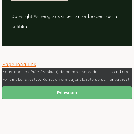
Copyright © Beogradski centar za bezbednosnu
politiku.
Page load link
Koristimo kolačiće (cookies) da bismo unapredili
Politikom
korisničko iskustvo. Korišćenjem sajta slažete se sa
privatnosti
Prihvatam