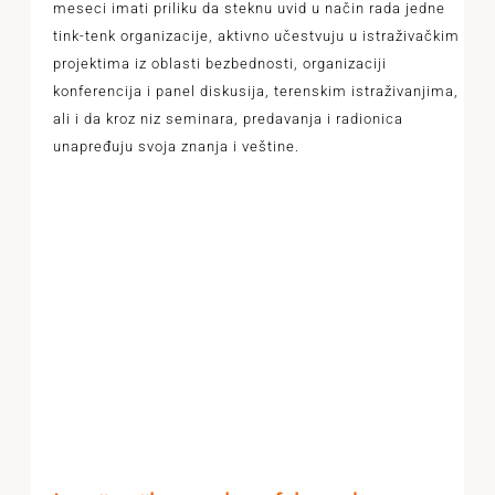
meseci imati priliku da steknu uvid u način rada jedne
tink-tenk organizacije, aktivno učestvuju u istraživačkim
projektima iz oblasti bezbednosti, organizaciji
konferencija i panel diskusija, terenskim istraživanjima,
ali i da kroz niz seminara, predavanja i radionica
unapređuju svoja znanja i veštine.