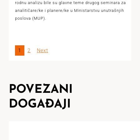
rodnu analizu bile su glavne teme drugog seminara za
analitičare/ke i planere/ke u Ministarstvu unutrašnjih
poslova (MUP).
1
2
Next
POVEZANI
DOGAĐAJI