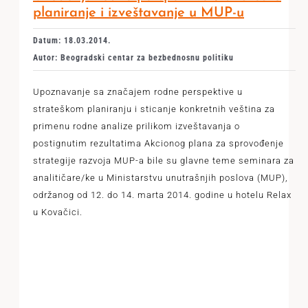
planiranje i izveštavanje u MUP-u
Datum: 18.03.2014.
Autor: Beogradski centar za bezbednosnu politiku
Upoznavanje sa značajem rodne perspektive u
strateškom planiranju i sticanje konkretnih veština za
primenu rodne analize prilikom izveštavanja o
postignutim rezultatima Akcionog plana za sprovođenje
strategije razvoja MUP-a bile su glavne teme seminara za
analitičare/ke u Ministarstvu unutrašnjih poslova (MUP),
održanog od 12. do 14. marta 2014. godine u hotelu Relax
u Kovačici.