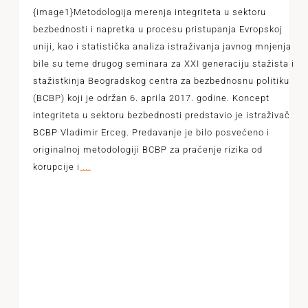
{image1}Metodologija merenja integriteta u sektoru
bezbednosti i napretka u procesu pristupanja Evropskoj
uniji, kao i statistička analiza istraživanja javnog mnjenja
bile su teme drugog seminara za XXI generaciju stažista i
stažistkinja Beogradskog centra za bezbednosnu politiku
(BCBP) koji je održan 6. aprila 2017. godine. Koncept
integriteta u sektoru bezbednosti predstavio je istraživač
BCBP Vladimir Erceg. Predavanje je bilo posvećeno i
originalnoj metodologiji BCBP za praćenje rizika od
korupcije i
...