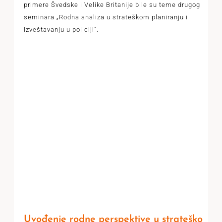
primere Švedske i Velike Britanije bile su teme drugog
seminara „Rodna analiza u strateškom planiranju i
izveštavanju u policiji".
Uvođenje rodne perspektive u strateško