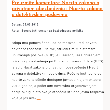
Preuzmite komentare Nacrta zakona o
privatnom obezbeđenju i Nacrta zakona
o detektivskim poslovima
Datum: 05.03.2012.
Autor: Beogradski centar za bezbednosnu politiku
Srbija ima ponovo šansu da normativno uredi privatni
sektor bezbednosti. Naime, stručni tim Ministarstva
unutrašnjih poslova (MUP) je u saradnji sa Udruženjem
privatnog obezbeđenja pri Privrednoj komori Srbije (UPO)
izradio Nacrt zakona o privatnom obezbeđenju i Nacrt
zakona o detektivskim poslovima. Rečene institucije su
nacrte zakona učinile dostupne javnosti krajem oktobra
2010. godine, a početkom novembra organizovanjem
serije okruglih stolova je otpočela stručna javna rasprava
koja je još uvek
...