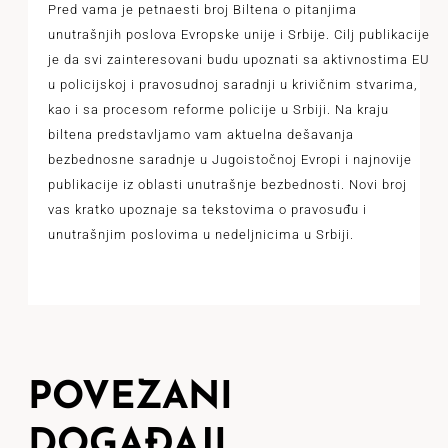
Pred vama je petnaesti broj Biltena o pitanjima
unutrašnjih poslova Evropske unije i Srbije. Cilj publikacije
je da svi zainteresovani budu upoznati sa aktivnostima EU
u policijskoj i pravosudnoj saradnji u krivičnim stvarima,
kao i sa procesom reforme policije u Srbiji. Na kraju
biltena predstavljamo vam aktuelna dešavanja
bezbednosne saradnje u Jugoistočnoj Evropi i najnovije
publikacije iz oblasti unutrašnje bezbednosti. Novi broj
vas kratko upoznaje sa tekstovima o pravosuđu i
unutrašnjim poslovima u nedeljnicima u Srbiji.
POVEZANI
DOGAĐAJI