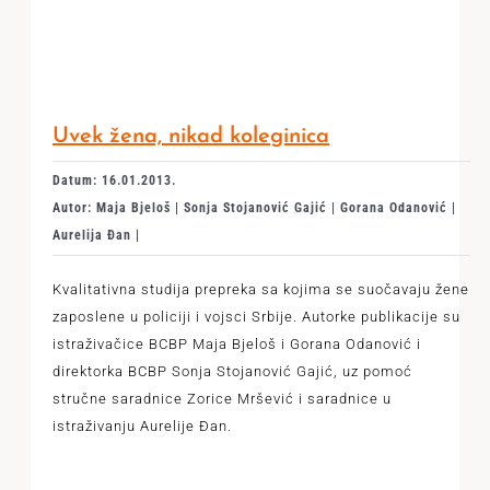
Uvek žena, nikad koleginica
Datum: 16.01.2013.
Autor: Maja Bjeloš | Sonja Stojanović Gajić | Gorana Odanović |
Aurelija Đan |
Kvalitativna studija prepreka sa kojima se suočavaju žene
zaposlene u policiji i vojsci Srbije. Autorke publikacije su
istraživačice BCBP Maja Bjeloš i Gorana Odanović i
direktorka BCBP Sonja Stojanović Gajić, uz pomoć
stručne saradnice Zorice Mršević i saradnice u
istraživanju Aurelije Đan.