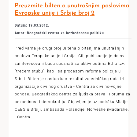
Preuzmite bilten o unutrašnjim poslovima
Evropske unije i Srbije broj 2
Datum: 19.03.2012.
Autor: Beogradski centar za bezbednosnu politiku
Pred vama je drugi broj Biltena o pitanjima unutrašnjih
poslova Evropske unije i Srbije. Cilj publikacije je da svi
zainteresovani budu upoznati sa aktivnostima EU u tzv.
"trećem stubu", kao i sa procesom reforme policije u
Srbiji. Bilten je nastao kao rezultat zajedničkog rada tri
organizacije civilnog društva - Centra za civilno-vojne
odnose, Beogradskog centra za ljudska prava i Foruma za
bezbednost i demokratiju. Objavljen je uz podršku Misije
OEBS u Srbiji, ambasada Holandije, Norveške iMađarske,
i Centra
...