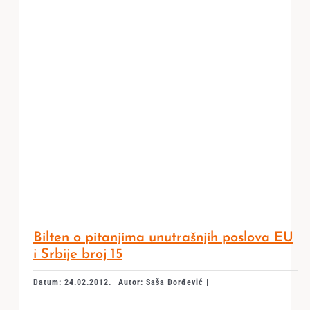
Bilten o pitanjima unutrašnjih poslova EU
i Srbije broj 15
Datum: 24.02.2012.
Autor: Saša Đorđević |