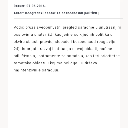
Datum: 07.06.2016.
Autor: Beogradski centar za bezbednosnu politiku |
Vodič pruža sveobuhvatni pregled saradnje u unutrašnjim
poslovima unutar EU, kao jedne od ključnih politika u
okviru oblasti pravde, slobode i bezbednosti (poglavlje
24): istorijat i razvoj institucija u ovoj oblasti, načine
odlučivanja, instrumente za saradnju, kao i tri prioritetne
tematske oblasti u kojima policije EU država
najintenzivnije sarađuju.