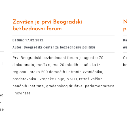
Završen je prvi Beogradski
N
bezbednosni forum
p
Datum: 17.02.2012.
Da
Autor: Beogradski centar za bezbednosnu politiku
Au
Prvi Beogradski bezbednosni forum je ugostio 70
Od
 |
diskutanata, među njima 20 mladih naučnika iz
b
|
regiona i preko 200 domaćih i stranih zvaničnika,
predstavnika Evropske unije, NATO, istraživačkih i
naučnih instituta, građanskog društva, parlamentaraca
i novinara.
ao
o
 se