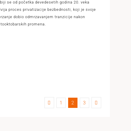
biji se od početka devedesetih godina 20. veka
vija proces privatizacije bezbednosti, koji je svoje
rzanje dobio odmrzavanjem tranzicije nakon
etooktobarskih promena.
1
2
3