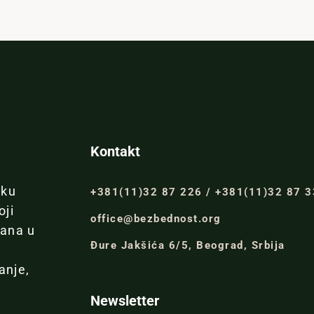
Kontakt
iku
+381(11)32 87 226 / +381(11)32 87 
oji
office@bezbednost.org
đana u
Đure Jakšića 6/5, Beograd, Srbija
anje,
Newsletter