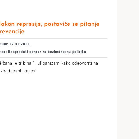
akon represije, postaviće se pitanje
revencije
tum: 17.02.2012.
tor: Beogradski centar za bezbednosnu politiku
ržana je tribina "Huliganizam-kako odgovoriti na
ezbednosni izazov"