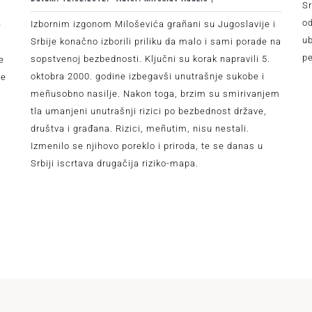
Sr
od
Izbornim izgonom Miloševića grañani su Jugoslavije i
e
ub
Srbije konačno izborili priliku da malo i sami porade na
p
sopstvenoj bezbednosti. Ključni su korak napravili 5.
e
oktobra 2000. godine izbegavši unutrašnje sukobe i
ne
meñusobno nasilje. Nakon toga, brzim su smirivanjem
tla umanjeni unutrašnji rizici po bezbednost države,
društva i građana. Rizici, meñutim, nisu nestali.
Izmenilo se njihovo poreklo i priroda, te se danas u
Srbiji iscrtava drugačija riziko-mapa.