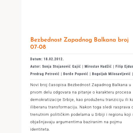
Bezbednost Zapadnog Balkana broj
07-08
Datum: 18.02.2012.
Autor: Sonja Stojanović Gajić | Miroslav Hadžić | Filip Ejdus
Predrag Petrović | Đorđe Popović | Bogoljub Milosavljević 
Novi broj časopisa Bezbednost Zapadnog Balkana u
prvom delu odgovara na pitanje o karakteru procesa
demokratizacije Srbije, kao produženu tranziciju ili k
iliberanu transformaciju. Nakon toga sledi rasprava 
trenutnim političkim podelama u Srbiji i regionu koji
objašnjavaju argumentima baziranim na pojmu
identiteta.