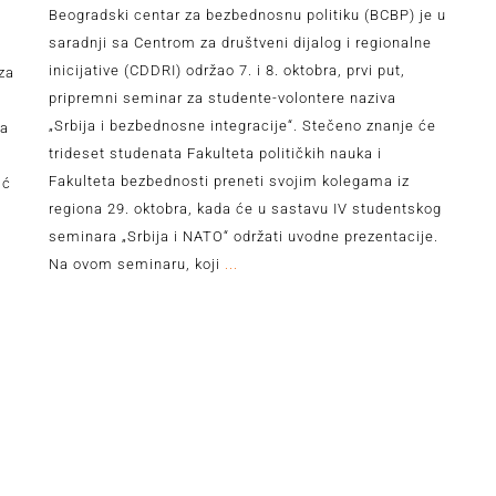
Beogradski centar za bezbednosnu politiku (BCBP) je u
saradnji sa Centrom za društveni dijalog i regionalne
inicijative (CDDRI) održao 7. i 8. oktobra, prvi put,
za
pripremni seminar za studente-volontere naziva
„Srbija i bezbednosne integracije“. Stečeno znanje će
za
trideset studenata Fakulteta političkih nauka i
Fakulteta bezbednosti preneti svojim kolegama iz
ić
regiona 29. oktobra, kada će u sastavu IV studentskog
seminara „Srbija i NATO“ održati uvodne prezentacije.
Na ovom seminaru, koji
...