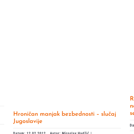
R
n
s
Hroničan manjak bezbednosti – slučaj
Jugoslavije
Da
Datum: 12.02.2012.
Autor: Miroslav Hadžić |