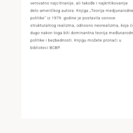
verovatno najcitiranije, ali takođe i najkritikovanije
delo američkog autora. Knjiga „Teorija medjunarodn
politike" iz 1979. godine je postavila osnove
strukturalnog realizma, odnosno neorealizma, koja ć
dugo nakon toga biti dominantna teorija međunarod
politike i bezbednosti. Knjigu možete pronaći u
biblioteci BCBP.