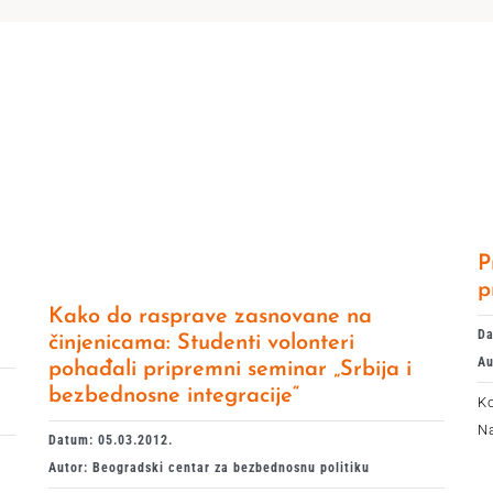
P
p
Kako do rasprave zasnovane na
Da
činjenicama: Studenti volonteri
Au
pohađali pripremni seminar „Srbija i
bezbednosne integracije“
Ko
Na
Datum: 05.03.2012.
Autor: Beogradski centar za bezbednosnu politiku