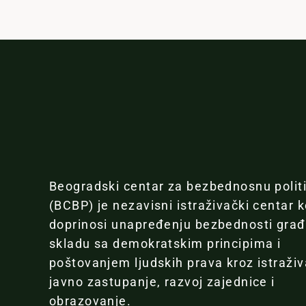
Beogradski centar za bezbednosnu polit
(BCBP) je nezavisni istraživački centar k
doprinosi unapređenju bezbednosti gra
skladu sa demokratskim principima i
poštovanjem ljudskih prava kroz istraživ
javno zastupanje, razvoj zajednice i
obrazovanje.