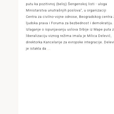
putu ka pozitivnoj (beloj) Šengenskoj listi - uloga
Ministarstva unutrašnjih poslova“, u organizaciji
Centra za civilno-vojne odnose, Beogradskog centra 
ljudska prava i Foruma za bezbednost i demokratiju.
Izlaganje o ispunjavanju uslova Srbije iz Mape puta 
liberalizaciju viznog režima imala je Milica Delević,
direktorka Kancelarije za evropske integracije. Delev
je istakla da
...