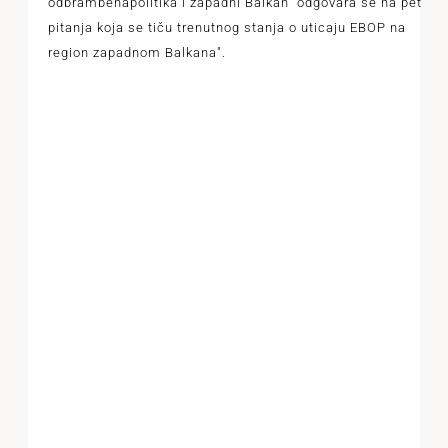
odbrambenapolitika i zapadni Balkan" odgovara se na pet
pitanja koja se tiču trenutnog stanja o uticaju EBOP na
region zapadnom Balkana".