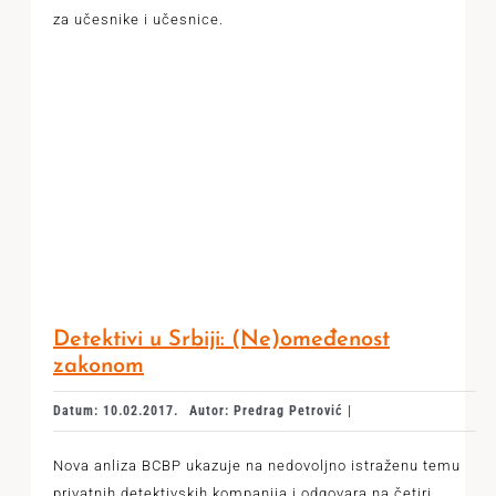
za učesnike i učesnice.
Detektivi u Srbiji: (Ne)omeđenost
zakonom
Datum: 10.02.2017.
Autor: Predrag Petrović |
Nova anliza BCBP ukazuje na nedovoljno istraženu temu
privatnih detektivskih kompanija i odgovara na četiri