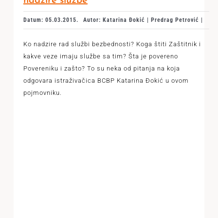
nadzire službe
Datum: 05.03.2015.
Autor: Katarina Đokić | Predrag Petrović |
Ko nadzire rad službi bezbednosti? Koga štiti Zaštitnik i
kakve veze imaju službe sa tim? Šta je povereno
Povereniku i zašto? To su neka od pitanja na koja
odgovara istraživačica BCBP Katarina Đokić u ovom
pojmovniku.