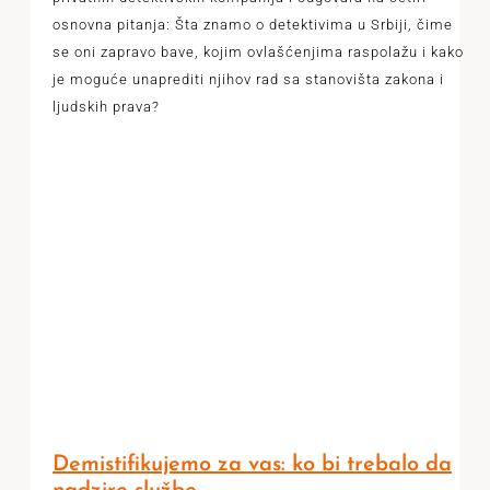
osnovna pitanja: Šta znamo o detektivima u Srbiji, čime
se oni zapravo bave, kojim ovlašćenjima raspolažu i kako
je moguće unaprediti njihov rad sa stanovišta zakona i
ljudskih prava?
Demistifikujemo za vas: ko bi trebalo da