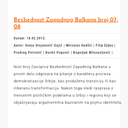
Bezbednost Zapadnog Balkana broj 07-
08
Datum: 18.02.2012.
Autor: Sonja Stojanović Gajić | Miroslav Hadžić | Filip Ejdus |
Predrag Petrović | Đorđe Popović | Bogoljub Milosavljević |
Novi broj časopisa Bezbednost Zapadnog Balkana u
prvom delu odgovara na pitanje o karakteru procesa
demokratizacije Srbije, kao produženu tranziciju ili kao
iliberanu transformaciju. Nakon toga sledi rasprava o
trenutnim političkim podelama u Srbiji i regionu koji se
objašnjavaju argumentima baziranim na pojmu identiteta.