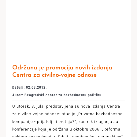
Održana je promocija novih izdanja
Centra za civilno-vojne odnose
Datum: 02.03.2012.
Autor: Beogradski centar za bezbednosnu politiku
U utorak, 8. jula, predstavljena su nova izdanja Centra
za civilno-vojne odnose: studija „Privatne bezbednosne
kompanije - prijatelj ili pretnja?“, zbornik izlaganja sa
konferencije koja je održana u oktobru 2006, „Reforma
sektora bezbednosti u Srbiji - dostignuća i perspektive“,