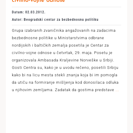
civilno-vojne odnose
Datum: 02.03.2012.
Autor: Beogradski centar za bezbednosnu politiku
Grupa izabranih zvaničnika angažovanih na zadacima
bezbednosne politike u Ministarstvima odbrane
nordijskih i baltičkih zemalja posetila je Centar za
civilno-vojne odnose u četvrtak, 29. maja. Posetu je
organizovala Ambasada Kraljevine Norveške u Srbiji.
Gosti Centra su, kako je u uvodu rečeno, posetili Srbiju
kako bi na licu mesta stekli znanja koja bi im pomogla
da utiču na formiranje mišljenja kod donosilaca odluka
u njihovim zemljama. Zadatak da gostima predstave
...