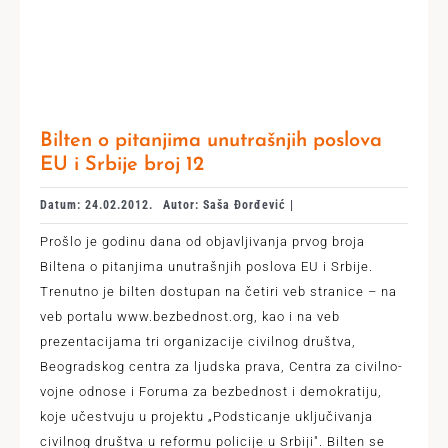
Bilten o pitanjima unutrašnjih poslova
EU i Srbije broj 12
Datum: 24.02.2012.
Autor: Saša Đorđević |
Prošlo je godinu dana od objavljivanja prvog broja
Biltena o pitanjima unutrašnjih poslova EU i Srbije.
Trenutno je bilten dostupan na četiri veb stranice – na
veb portalu www.bezbednost.org, kao i na veb
prezentacijama tri organizacije civilnog društva,
Beogradskog centra za ljudska prava, Centra za civilno-
vojne odnose i Foruma za bezbednost i demokratiju,
koje učestvuju u projektu „Podsticanje uključivanja
civilnog društva u reformu policije u Srbiji". Bilten se