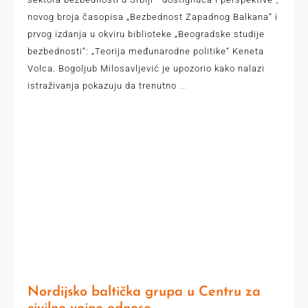
novog broja časopisa „Bezbednost Zapadnog Balkana“ i
prvog izdanja u okviru biblioteke „Beogradske studije
bezbednosti“: „Teorija međunarodne politike“ Keneta
Volca. Bogoljub Milosavljević je upozorio kako nalazi
istraživanja pokazuju da trenutno
...
Nordijsko baltička grupa u Centru za