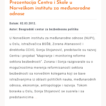
Prezentacija Centra i Škole u
Norveškom institutu za međunarodne
odnose
Datum: 02.03.2012.
Autor: Beogradski centar za bezbednosnu politiku
U Norveškom institutu za međunarodne odnose (NUPI),
u Oslu, istraživačica BSŠB, Zorana Atanasović i
direktorka CCVO, Sonja Stojanović, predstavile su razvoj
Centra i projekat "Mapiranje i monitoring reforme
sektora bezbednosti". Zorana i Sonja razgovarale su o
mogućnostima merenja reformisanosti sektora
bezbednosti sa norveškim kolegama koji se bave
istraživanjima iz oblasti političkih nauka, međunarodnih
odnosa, ekonomije, antropologije i razvoja. Tokom
boravka u Oslu, Sonja Stojanović se susrela i sa
predstavnicima
...