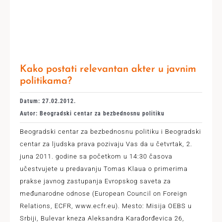
Kako postati relevantan akter u javnim
politikama?
Datum: 27.02.2012.
Autor: Beogradski centar za bezbednosnu politiku
Beogradski centar za bezbednosnu politiku i Beogradski
centar za ljudska prava pozivaju Vas da u četvrtak, 2.
juna 2011. godine sa početkom u 14:30 časova
učestvujete u predavanju Tomas Klaua o primerima
prakse javnog zastupanja Evropskog saveta za
međunarodne odnose (European Council on Foreign
Relations, ECFR, www.ecfr.eu). Mesto: Misija OEBS u
Srbiji, Bulevar kneza Aleksandra Karađorđevica 26,