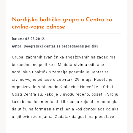
Nordijsko baltička grupa u Centru za
civilno-vojne odnose
Datum: 02.03.2012.
Autor: Beogradski centar za bezbednosnu politiku
Grupa izabranih zvaničnika angažovanih na zadacima
bezbednosne politike u Ministarstvima odbrane
nordijskih i baltičkih zemalja posetila je Centar za
civilno-vojne odnose u četvrtak, 29. maja. Posetu je
organizovala Ambasada Kraljevine Norveške u Srbiji.
Gosti Centra su, kako je u uvodu rečeno, posetili Srbiju
kako bi na licu mesta stekli znanja koja bi im pomogla
da utiču na formiranje mišljenja kod donosilaca odluka
u njihovim zemljama. Zadatak da gostima predstave
...