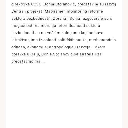
direktorka CCVO, Sonja Stojanović, predstavile su razvoj
Centra i projekat "Mapiranje i monitoring reforme
sektora bezbednosti". Zorana i Sonja razgovarale su o
mogućnostima merenja reformisanosti sektora
bezbednosti sa norveškim kolegama koji se bave
istraživanjima iz oblasti političkih nauka, međunarodnih
odnosa, ekonomije, antropologije i razvoja. Tokom
boravka u Oslu, Sonja Stojanović se susrela i sa
predstavnicima
...