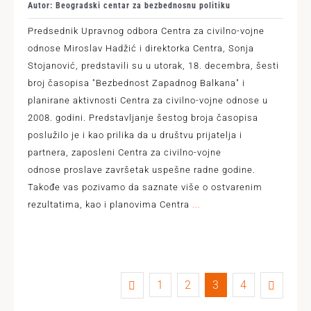
Autor: Beogradski centar za bezbednosnu politiku
Predsednik Upravnog odbora Centra za civilno-vojne
odnose Miroslav Hadžić i direktorka Centra, Sonja
Stojanović, predstavili su u utorak, 18. decembra, šesti
broj časopisa "Bezbednost Zapadnog Balkana" i
planirane aktivnosti Centra za civilno-vojne odnose u
2008. godini. Predstavljanje šestog broja časopisa
poslužilo je i kao prilika da u društvu prijatelja i
partnera, zaposleni Centra za civilno-vojne
odnose proslave završetak uspešne radne godine.
Takođe vas pozivamo da saznate više o ostvarenim
rezultatima, kao i planovima Centra
...
1
2
3
4