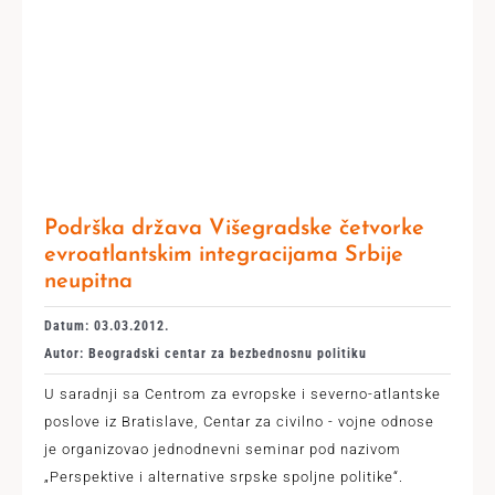
Podrška država Višegradske četvorke
evroatlantskim integracijama Srbije
neupitna
Datum: 03.03.2012.
Autor: Beogradski centar za bezbednosnu politiku
U saradnji sa Centrom za evropske i severno-atlantske
poslove iz Bratislave, Centar za civilno - vojne odnose
je organizovao jednodnevni seminar pod nazivom
„Perspektive i alternative srpske spoljne politike“.