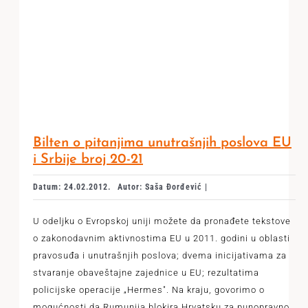
Bilten o pitanjima unutrašnjih poslova EU
i Srbije broj 20-21
Datum: 24.02.2012.
Autor: Saša Đorđević |
U odeljku o Evropskoj uniji možete da pronađete tekstove
o zakonodavnim aktivnostima EU u 2011. godini u oblasti
pravosuđa i unutrašnjih poslova; dvema inicijativama za
stvaranje obaveštajne zajednice u EU; rezultatima
policijske operacije „Hermes". Na kraju, govorimo o
mogućnosti da Rumunija blokira Hrvatsku za punopravno