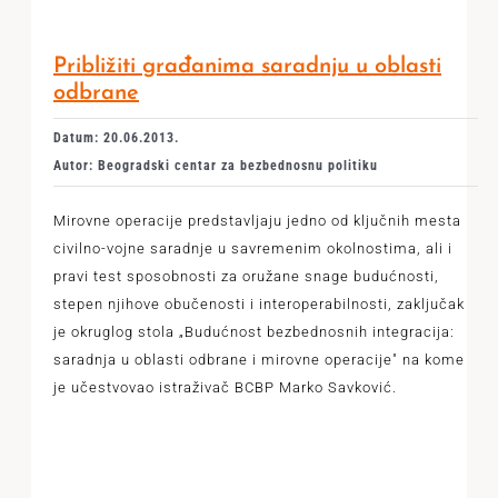
Približiti građanima saradnju u oblasti
odbrane
Datum: 20.06.2013.
Autor: Beogradski centar za bezbednosnu politiku
Mirovne operacije predstavljaju jedno od ključnih mesta
civilno-vojne saradnje u savremenim okolnostima, ali i
pravi test sposobnosti za oružane snage budućnosti,
stepen njihove obučenosti i interoperabilnosti, zaključak
je okruglog stola „Budućnost bezbednosnih integracija:
saradnja u oblasti odbrane i mirovne operacije" na kome
je učestvovao istraživač BCBP Marko Savković.