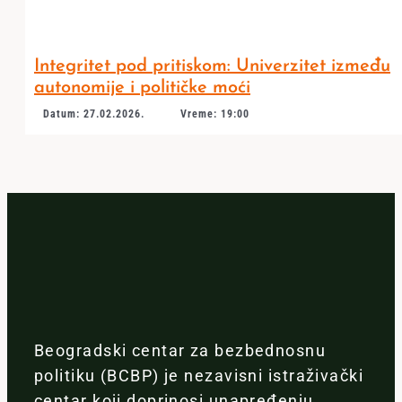
Integritet pod pritiskom: Univerzitet između
autonomije i političke moći
Datum: 27.02.2026.
Vreme: 19:00
Beogradski centar za bezbednosnu
politiku (BCBP) je nezavisni istraživački
centar koji doprinosi unapređenju