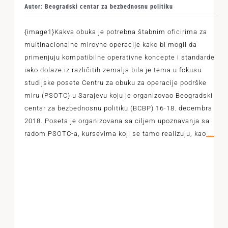
Autor: Beogradski centar za bezbednosnu politiku
{image1}Kakva obuka je potrebna štabnim oficirima za
multinacionalne mirovne operacije kako bi mogli da
primenjuju kompatibilne operativne koncepte i standarde
iako dolaze iz različitih zemalja bila je tema u fokusu
studijske posete Centru za obuku za operacije podrške
miru (PSOTC) u Sarajevu koju je organizovao Beogradski
centar za bezbednosnu politiku (BCBP) 16-18. decembra
2018. Poseta je organizovana sa ciljem upoznavanja sa
radom PSOTC-a, kursevima koji se tamo realizuju, kao
...