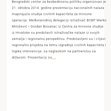
Beogradski centar za bezbednosnu politiku organizovao je
21. oktobra 2014. godine prezentaciju nacionalnih nalaza
mapirajuće studije civilnih kapaciteta za mirovne
operacije. Međunarodnoj delegaciji istraživač BCBP Marko
Milošević i Gordan Bosanac iz Centra za mirovne studije
iz Hrvatske su predstavili istraživačke nalaze iz svojih
zemalja i regionalnu perspektivu. Predstavljeni su i ciljevi
regionalno projekta na temu izgradnje civilnih kapaciteta i
logika intervencije, sa naglaskom na partnerstvu sa
državom. Prezentaciji su
...