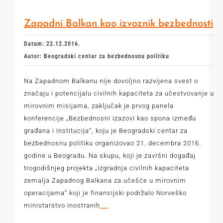
Zapadni Balkan kao izvoznik bezbednosti
Datum: 22.12.2016.
Autor: Beogradski centar za bezbednosnu politiku
Na Zapadnom Balkanu nije dovoljno razvijena svest o
značaju i potencijalu civilnih kapaciteta za učestvovanje u
mirovnim misijama, zaključak je prvog panela
konferencije „Bezbednosni izazovi kao spona između
građana i institucija“, koju je Beogradski centar za
bezbednosnu politiku organizovao 21. decembra 2016.
godine u Beogradu. Na skupu, koji je završni događaj
trogodišnjeg projekta „Izgradnja civilnih kapaciteta
zemalja Zapadnog Balkana za učešće u mirovnim
operacijama“ koji je finansijski podržalo Norveško
ministarstvo inostranih
...