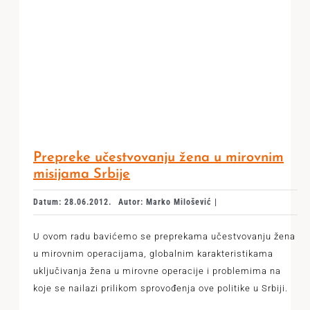
Prepreke učestvovanju žena u mirovnim
misijama Srbije
Datum: 28.06.2012.
Autor: Marko Milošević |
U ovom radu bavićemo se preprekama učestvovanju žena
u mirovnim operacijama, globalnim karakteristikama
uključivanja žena u mirovne operacije i problemima na
koje se nailazi prilikom sprovođenja ove politike u Srbiji.