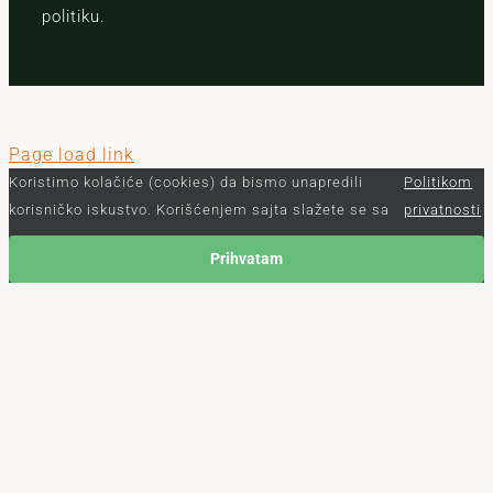
politiku.
Page load link
Koristimo kolačiće (cookies) da bismo unapredili
Politikom
korisničko iskustvo. Korišćenjem sajta slažete se sa
privatnosti
Prihvatam