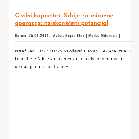
Civilni kapaciteti Srbije za mirovne
operacije: neiskorišćeni potencijal
Datum: 26.06.2014.
Autor: Bojan Elek | Marko Milošević |
Istraživači BCBP Marko Milošević i Bojan Elek analiziraju
kapacitete Srbije za učestvovanje u civilnim mirovnim
operacijama u inostranstvu.