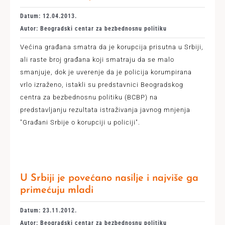
Datum: 12.04.2013.
Autor: Beogradski centar za bezbednosnu politiku
Većina građana smatra da je korupcija prisutna u Srbiji,
ali raste broj građana koji smatraju da se malo
smanjuje, dok je uverenje da je policija korumpirana
vrlo izraženo, istakli su predstavnici Beogradskog
centra za bezbednosnu politiku (BCBP) na
predstavljanju rezultata istraživanja javnog mnjenja
"Građani Srbije o korupciji u policiji".
U Srbiji je povećano nasilje i najviše ga
primećuju mladi
Datum: 23.11.2012.
Autor: Beogradski centar za bezbednosnu politiku