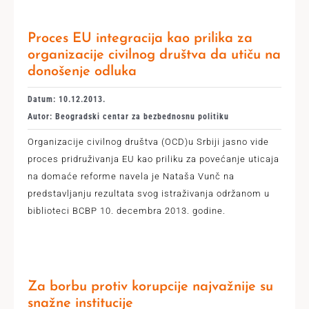
Proces EU integracija kao prilika za
organizacije civilnog društva da utiču na
donošenje odluka
Datum: 10.12.2013.
Autor: Beogradski centar za bezbednosnu politiku
Organizacije civilnog društva (OCD)u Srbiji jasno vide
proces pridruživanja EU kao priliku za povećanje uticaja
na domaće reforme navela je Nataša Vunč na
predstavljanju rezultata svog istraživanja održanom u
biblioteci BCBP 10. decembra 2013. godine.
Za borbu protiv korupcije najvažnije su
snažne institucije