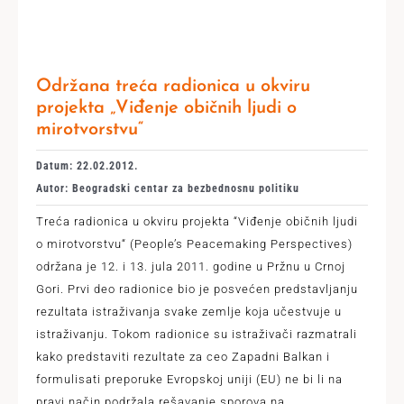
Održana treća radionica u okviru
projekta „Viđenje običnih ljudi o
mirotvorstvu“
Datum: 22.02.2012.
Autor: Beogradski centar za bezbednosnu politiku
Treća radionica u okviru projekta “Viđenje običnih ljudi
o mirotvorstvu“ (People’s Peacemaking Perspectives)
održana je 12. i 13. jula 2011. godine u Pržnu u Crnoj
Gori. Prvi deo radionice bio je posvećen predstavljanju
rezultata istraživanja svake zemlje koja učestvuje u
istraživanju. Tokom radionice su istraživači razmatrali
kako predstaviti rezultate za ceo Zapadni Balkan i
formulisati preporuke Evropskoj uniji (EU) ne bi li na
pravi način podržala rešavanje sporova na
...