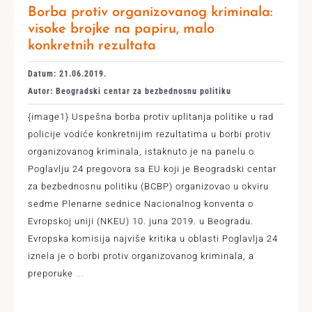
Borba protiv organizovanog kriminala:
visoke brojke na papiru, malo
konkretnih rezultata
Datum: 21.06.2019.
Autor: Beogradski centar za bezbednosnu politiku
{image1} Uspešna borba protiv uplitanja politike u rad
policije vodiće konkretnijim rezultatima u borbi protiv
organizovanog kriminala, istaknuto je na panelu o
Poglavlju 24 pregovora sa EU koji je Beogradski centar
za bezbednosnu politiku (BCBP) organizovao u okviru
sedme Plenarne sednice Nacionalnog konventa o
Evropskoj uniji (NKEU) 10. juna 2019. u Beogradu.
Evropska komisija najviše kritika u oblasti Poglavlja 24
iznela je o borbi protiv organizovanog kriminala, a
preporuke
...