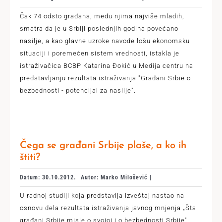
Čak 74 odsto građana, među njima najviše mladih,
smatra da je u Srbiji poslednjih godina povećano
nasilje, a kao glavne uzroke navode lošu ekonomsku
situaciji i poremećen sistem vrednosti, istakla je
istraživačica BCBP Katarina Đokić u Medija centru na
predstavljanju rezultata istraživanja "Građani Srbie o
bezbednosti - potencijal za nasilje".
Čega se građani Srbije plaše, a ko ih
štiti?
Datum: 30.10.2012.
Autor: Marko Milošević |
U radnoj studiji koja predstavlja izveštaj nastao na
osnovu dela rezultata istraživanja javnog mnjenja „Šta
građani Srbije misle o svojoj i o bezbednosti Srbije"