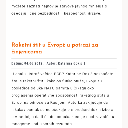
možete saznati najnovije stavove javnog mnjenja o
osećaju lične bezbednosti i bezbednosti države.
Raketni štit u Evropi: u potrazi za
činjenicama
Datum: 04.06.2012.
Autor: Katarina Đokić |
U analizi istraživačice BCBP Katarine Đokić saznaćete
šta je raketni štit i kako on funkcioniše, i koje su
posledice odluke NATO samita u Čikagu oko
proglašenja operativne sposobnosti raketnog štita u
Evropi na odnose sa Rusijom. Autorka zaključuje da
nikakav pomak se ne očekuje pre predsedničkih izbora
u Americi, a da li će do pomaka kasnije doći zavisiće u
mnogome i od izbornih rezultata.