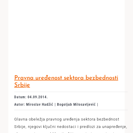
Pravna uređenost sektora bezbednosti
Srbije
Datum: 04.09.2014.
Autor: Miroslav Hadžić | Bogoljub Milosavljević |
Glavna obeležja pravnog uređenja sektora bezbednost
Srbije, njegovi ključni nedostaci i predlozi za unapređenje,