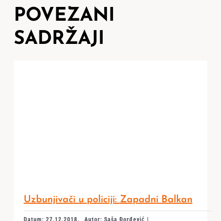
POVEZANI
SADRŽAJI
Uzbunjivači u policiji: Zapadni Balkan
Datum: 27.12.2018.
Autor: Saša Đorđević |