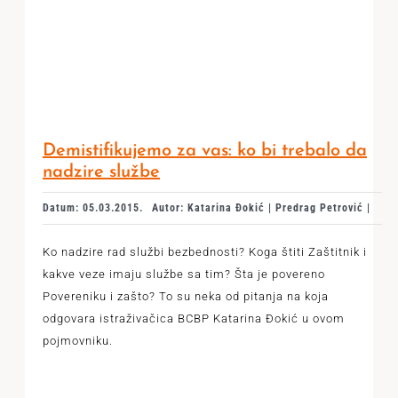
Demistifikujemo za vas: ko bi trebalo da
nadzire službe
Datum: 05.03.2015.
Autor: Katarina Đokić | Predrag Petrović |
Ko nadzire rad službi bezbednosti? Koga štiti Zaštitnik i
kakve veze imaju službe sa tim? Šta je povereno
Povereniku i zašto? To su neka od pitanja na koja
odgovara istraživačica BCBP Katarina Đokić u ovom
pojmovniku.