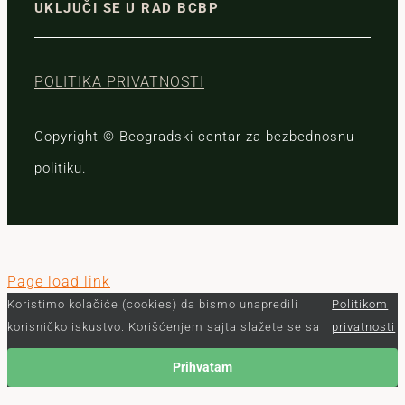
UKLJUČI SE U RAD BCBP
POLITIKA PRIVATNOSTI
Copyright © Beogradski centar za bezbednosnu
politiku.
Page load link
Koristimo kolačiće (cookies) da bismo unapredili
Politikom
korisničko iskustvo. Korišćenjem sajta slažete se sa
privatnosti
Prihvatam