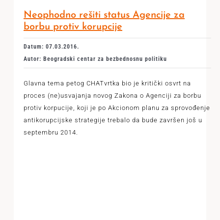
Neophodno rešiti status Agencije za
borbu protiv korupcije
Datum: 07.03.2016.
Autor: Beogradski centar za bezbednosnu politiku
Glavna tema petog CHATvrtka bio je kritički osvrt na
proces (ne)usvajanja novog Zakona o Agenciji za borbu
protiv korpucije, koji je po Akcionom planu za sprovođenje
antikorupcijske strategije trebalo da bude završen još u
septembru 2014.