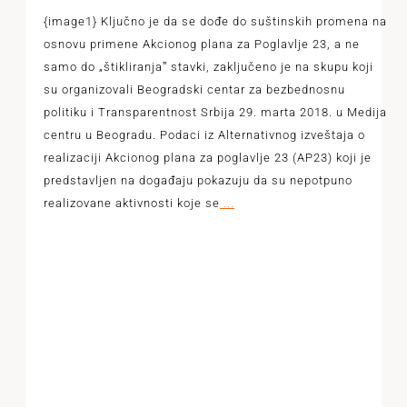
{image1} Ključno je da se dođe do suštinskih promena na
osnovu primene Akcionog plana za Poglavlje 23, a ne
samo do „štikliranjaˮ stavki, zaključeno je na skupu koji
su organizovali Beogradski centar za bezbednosnu
politiku i Transparentnost Srbija 29. marta 2018. u Medija
centru u Beogradu. Podaci iz Alternativnog izveštaja o
realizaciji Akcionog plana za poglavlje 23 (AP23) koji je
predstavljen na događaju pokazuju da su nepotpuno
realizovane aktivnosti koje se
...