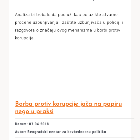
Analiza bi trebalo da posluži kao polazište stvarne
procene uzbunjivanja i zaštite uzbunjivača u policiji i
razgovora o značaju ovog mehanizma u borbi protiv
korupcije.
Borba protiv korupcije jača na papiru
nego u praksi
Datum: 03.04.2018.
Autor: Beogradski centar za bezbednosnu politiku