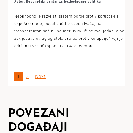
Autor: Beogradski centar za bezbednosnu politiku
Neophodno je razvijati sistem borbe protiv korupcije i
uspešne mere, poput zaštite uzbunjivača, na
transparentan način i sa merljivim učincima, jedan je od
zaključaka okruglog stola „Borba protiv korupcije" koji je
održan u Vrnjačkoj Banji 3. i 4. decembra.
1
2
Next
POVEZANI
DOGAĐAJI