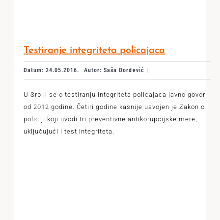
Testiranje integriteta policajaca
Datum: 24.05.2016.
Autor: Saša Đorđević |
U Srbiji se o testiranju integriteta policajaca javno govori
od 2012 godine. Četiri godine kasnije usvojen je Zakon o
policiji koji uvodi tri preventivne antikorupcijske mere,
uključujući i test integriteta.