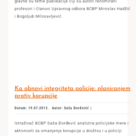
glavne su teme publikacije čiji su autori renomirani
profesori i članovi Upravnog odbora BCBP Miroslav Hadžić
i Bogoljub Milosavljević.
Ka obnovi integriteta policije: planiranjem
protiv korupcije
Datum: 19.07.2013.
Autor: Saša Đorđević |
Istraživač BCBP Saša Đorđević analizira policijske mere i
aktivnosti za smanjenje korupcije u društvu i u policiji