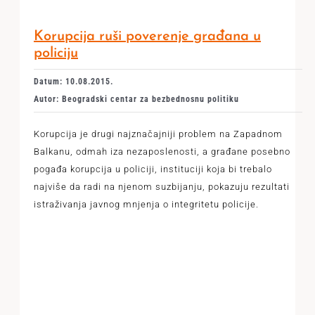
Korupcija ruši poverenje građana u
policiju
Datum: 10.08.2015.
Autor: Beogradski centar za bezbednosnu politiku
Korupcija je drugi najznačajniji problem na Zapadnom
Balkanu, odmah iza nezaposlenosti, a građane posebno
pogađa korupcija u policiji, instituciji koja bi trebalo
najviše da radi na njenom suzbijanju, pokazuju rezultati
istraživanja javnog mnjenja o integritetu policije.