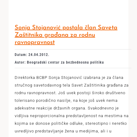
Sonja Stojanović postala član Saveta
Zaštitnika građana za rodnu
ravnopravnost
Datum: 24.04.2012.
Autor: Beogradski centar za bezbednosnu politiku
Direktorka BCBP Sonja Stojanović izabrana je za člana
stručnog savetodavnog tela Savet Zaštitinika građana za
rodnu ravnopravnost. Još uvek postoji široko društveno
tolerisano porodično nasilje, na koje još uvek nema
adekvatne reakcije državnih organa. Svakodnevno je
vidljiva neproporcionalna predstavljenost na mestima na
kojima se donose političke odluke, stereotipno i neretko
uvredljivo predstavljanje žena u medijima, ali i u