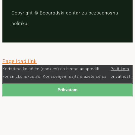
Copyright © Beogradski centar za bezbednosnu
politiku.
Page load link
Koristimo kolačiće (cookies) da bismo unapredili
Politikom
korisničko iskustvo. Korišćenjem sajta slažete se sa
privatnosti
Prihvatam