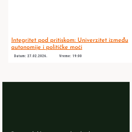
Integritet pod pritiskom: Univerzitet između
autonomije i političke moći
Datum: 27.02.2026.
Vreme: 19:00