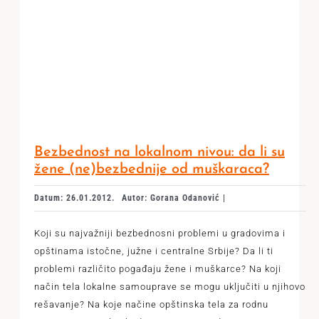
Bezbednost na lokalnom nivou: da li su
žene (ne)bezbednije od muškaraca?
Datum: 26.01.2012.
Autor: Gorana Odanović |
Koji su najvažniji bezbednosni problemi u gradovima i
opštinama istočne, južne i centralne Srbije? Da li ti
problemi različito pogađaju žene i muškarce? Na koji
način tela lokalne samouprave se mogu uključiti u njihovo
rešavanje? Na koje načine opštinska tela za rodnu