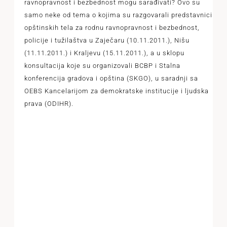
ravnopravnost i bezbednost mogu sarađivati? Ovo su
samo neke od tema o kojima su razgovarali predstavnici
opštinskih tela za rodnu ravnopravnost i bezbednost,
policije i tužilaštva u Zaječaru (10.11.2011.), Nišu
(11.11.2011.) i Kraljevu (15.11.2011.), a u sklopu
konsultacija koje su organizovali BCBP i Stalna
konferencija gradova i opština (SKGO), u saradnji sa
OEBS Kancelarijom za demokratske institucije i ljudska
prava (ODIHR).