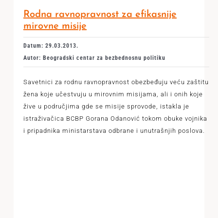
Rodna ravnopravnost za efikasnije
mirovne misije
Datum: 29.03.2013.
Autor: Beogradski centar za bezbednosnu politiku
Savetnici za rodnu ravnopravnost obezbeđuju veću zaštitu
žena koje učestvuju u mirovnim misijama, ali i onih koje
žive u područjima gde se misije sprovode, istakla je
istraživačica BCBP Gorana Odanović tokom obuke vojnika
i pripadnika ministarstava odbrane i unutrašnjih poslova.