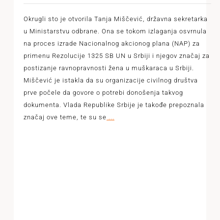
Okrugli sto je otvorila Tanja Miščević, državna sekretarka
u Ministarstvu odbrane. Ona se tokom izlaganja osvrnula
na proces izrade Nacionalnog akcionog plana (NAP) za
primenu Rezolucije 1325 SB UN u Srbiji i njegov značaj za
postizanje ravnopravnosti žena u muškaraca u Srbiji.
Miščević je istakla da su organizacije civilnog društva
prve počele da govore o potrebi donošenja takvog
dokumenta. Vlada Republike Srbije je takođe prepoznala
značaj ove teme, te su se
...