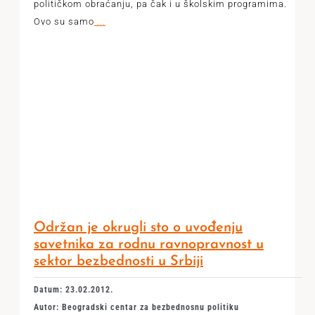
političkom obraćanju, pa čak i u školskim programima.
Ovo su samo
...
Održan je okrugli sto o uvođenju
savetnika za rodnu ravnopravnost u
sektor bezbednosti u Srbiji
Datum: 23.02.2012.
Autor: Beogradski centar za bezbednosnu politiku