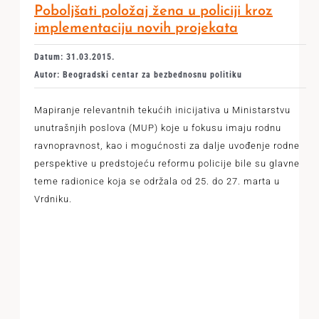
Poboljšati položaj žena u policiji kroz
implementaciju novih projekata
Datum: 31.03.2015.
Autor: Beogradski centar za bezbednosnu politiku
Mapiranje relevantnih tekućih inicijativa u Ministarstvu
unutrašnjih poslova (MUP) koje u fokusu imaju rodnu
ravnopravnost, kao i mogućnosti za dalje uvođenje rodne
perspektive u predstojeću reformu policije bile su glavne
teme radionice koja se održala od 25. do 27. marta u
Vrdniku.