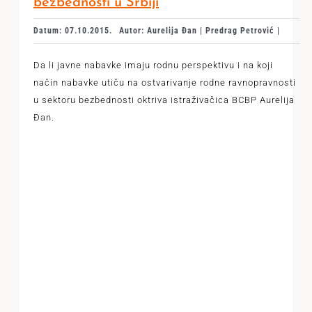
bezbednosti u Srbiji
Datum: 07.10.2015.
Autor: Aurelija Đan | Predrag Petrović |
Da li javne nabavke imaju rodnu perspektivu i na koji
način nabavke utiču na ostvarivanje rodne ravnopravnosti
u sektoru bezbednosti oktriva istraživačica BCBP Aurelija
Đan.