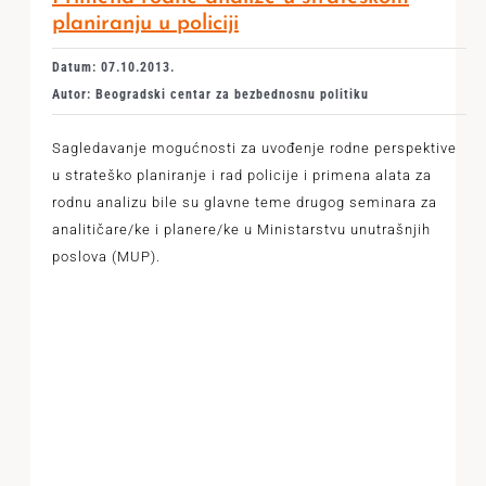
planiranju u policiji
Datum: 07.10.2013.
Autor: Beogradski centar za bezbednosnu politiku
Sagledavanje mogućnosti za uvođenje rodne perspektive
u strateško planiranje i rad policije i primena alata za
rodnu analizu bile su glavne teme drugog seminara za
analitičare/ke i planere/ke u Ministarstvu unutrašnjih
poslova (MUP).