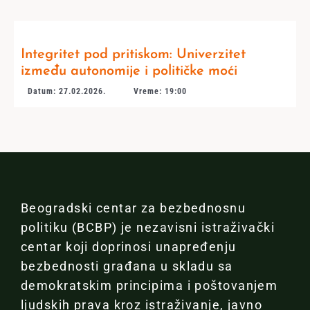
Integritet pod pritiskom: Univerzitet
između autonomije i političke moći
Datum: 27.02.2026.
Vreme: 19:00
Beogradski centar za bezbednosnu
politiku (BCBP) je nezavisni istraživački
centar koji doprinosi unapređenju
bezbednosti građana u skladu sa
demokratskim principima i poštovanjem
ljudskih prava kroz istraživanje, javno