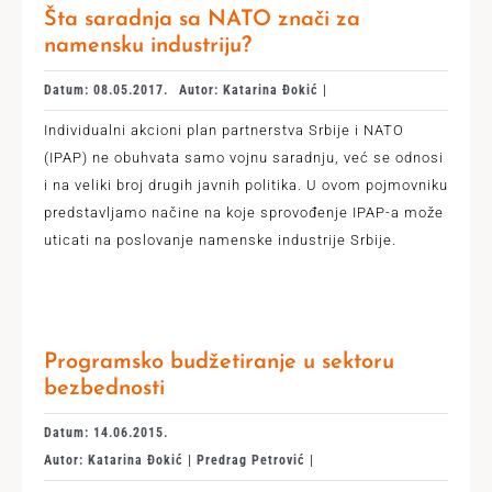
Šta saradnja sa NATO znači za
namensku industriju?
Datum: 08.05.2017.
Autor: Katarina Đokić |
Individualni akcioni plan partnerstva Srbije i NATO
(IPAP) ne obuhvata samo vojnu saradnju, već se odnosi
i na veliki broj drugih javnih politika. U ovom pojmovniku
predstavljamo načine na koje sprovođenje IPAP-a može
uticati na poslovanje namenske industrije Srbije.
Programsko budžetiranje u sektoru
bezbednosti
Datum: 14.06.2015.
Autor: Katarina Đokić | Predrag Petrović |