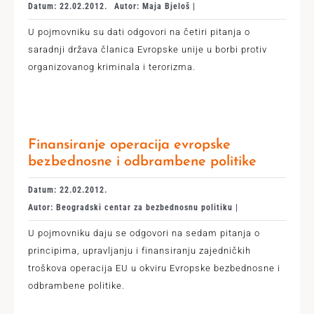
Datum: 22.02.2012.
Autor: Maja Bjeloš |
U pojmovniku su dati odgovori na četiri pitanja o
saradnji država članica Evropske unije u borbi protiv
organizovanog kriminala i terorizma.
Finansiranje operacija evropske
bezbednosne i odbrambene politike
Datum: 22.02.2012.
Autor: Beogradski centar za bezbednosnu politiku |
U pojmovniku daju se odgovori na sedam pitanja o
principima, upravljanju i finansiranju zajedničkih
troškova operacija EU u okviru Evropske bezbednosne i
odbrambene politike.