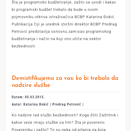
Šta je programsko budžetiranje, zašto se uvodi i kakav
bi programski budžet trebalo da bude u ovom
pojmovniku otkriva istraživačica BCBP Katarina Đokić.
Publikacija čiji je urednik izvršni direktor BCBP Predrag
Petrović predstavlja osnovnu zamisao programskog
budžetiranja i način na koji ono utiče na sektor
bezbednosti.
Demistifikujemo za vas: ko bi trebalo da
nadzire službe
Datum: 05.03.2015.
Autor: Katarina Đokić | Predrag Petrović |
Ko nadzire rad službi bezbednosti? Koga štiti Zaštitnik i
kakve veze imaju službe sa tim? Šta je povereno
Povereniku i zašto? To su neka od pitanja na koja