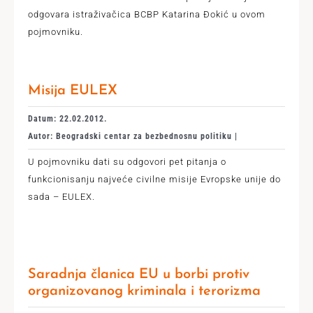
odgovara istraživačica BCBP Katarina Đokić u ovom
pojmovniku.
Misija EULEX
Datum: 22.02.2012.
Autor: Beogradski centar za bezbednosnu politiku |
U pojmovniku dati su odgovori pet pitanja o
funkcionisanju najveće civilne misije Evropske unije do
sada – EULEX.
Saradnja članica EU u borbi protiv
organizovanog kriminala i terorizma