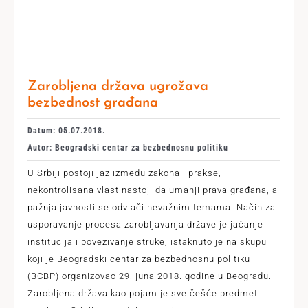
Zarobljena država ugrožava
bezbednost građana
Datum: 05.07.2018.
Autor: Beogradski centar za bezbednosnu politiku
U Srbiji postoji jaz između zakona i prakse,
nekontrolisana vlast nastoji da umanji prava građana, a
pažnja javnosti se odvlači nevažnim temama. Način za
usporavanje procesa zarobljavanja države je jačanje
institucija i povezivanje struke, istaknuto je na skupu
koji je Beogradski centar za bezbednosnu politiku
(BCBP) organizovao 29. juna 2018. godine u Beogradu.
Zarobljena država kao pojam je sve češće predmet