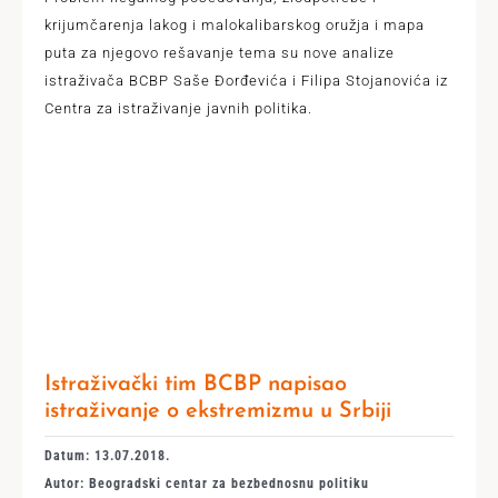
krijumčarenja lakog i malokalibarskog oružja i mapa
puta za njegovo rešavanje tema su nove analize
istraživača BCBP Saše Đorđevića i Filipa Stojanovića iz
Centra za istraživanje javnih politika.
Istraživački tim BCBP napisao
istraživanje o ekstremizmu u Srbiji
Datum: 13.07.2018.
Autor: Beogradski centar za bezbednosnu politiku