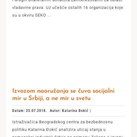
vladavine prava. Uz učešće ostalih 16 organizacija koje
su u okviru SEKO
...
Izvozom naoružanja se čuva socijalni
mir u Srbiji, a ne mir u svetu
Datum: 25.07.2018.
Autor: Katarina Đokić |
Istraživačica Beogradskog centra za bezbednosnu
politiku Katarina Đokić analizira uticaj stanja u