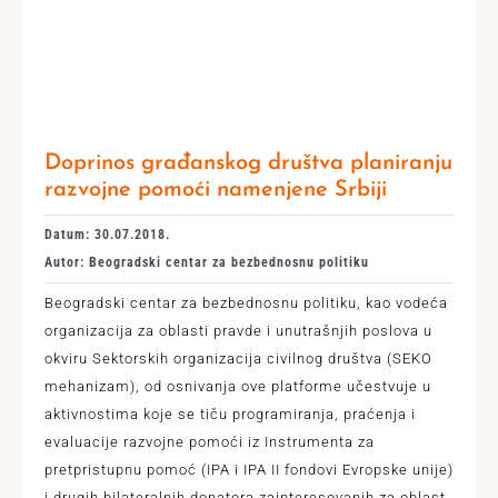
Doprinos građanskog društva planiranju
razvojne pomoći namenjene Srbiji
Datum: 30.07.2018.
Autor: Beogradski centar za bezbednosnu politiku
Beogradski centar za bezbednosnu politiku, kao vodeća
organizacija za oblasti pravde i unutrašnjih poslova u
okviru Sektorskih organizacija civilnog društva (SEKO
mehanizam), od osnivanja ove platforme učestvuje u
aktivnostima koje se tiču programiranja, praćenja i
evaluacije razvojne pomoći iz Instrumenta za
pretpristupnu pomoć (IPA i IPA II fondovi Evropske unije)
i drugih bilateralnih donatora zainteresovanih za oblast