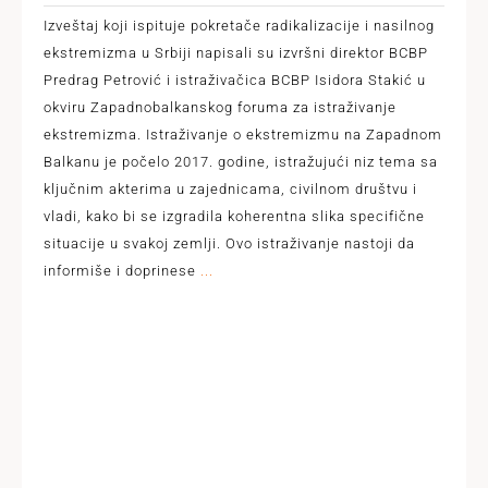
Izveštaj koji ispituje pokretače radikalizacije i nasilnog
ekstremizma u Srbiji napisali su izvršni direktor BCBP
Predrag Petrović i istraživačica BCBP Isidora Stakić u
okviru Zapadnobalkanskog foruma za istraživanje
ekstremizma. Istraživanje o ekstremizmu na Zapadnom
Balkanu je počelo 2017. godine, istražujući niz tema sa
ključnim akterima u zajednicama, civilnom društvu i
vladi, kako bi se izgradila koherentna slika specifične
situacije u svakoj zemlji. Ovo istraživanje nastoji da
informiše i doprinese
...