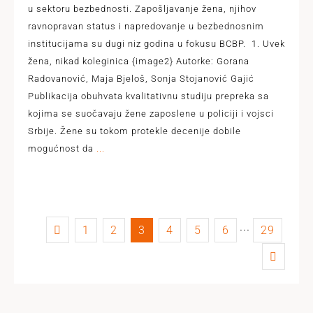
u sektoru bezbednosti. Zapošljavanje žena, njihov
ravnopravan status i napredovanje u bezbednosnim
institucijama su dugi niz godina u fokusu BCBP. 1. Uvek
žena, nikad koleginica {image2} Autorke: Gorana
Radovanović, Maja Bjeloš, Sonja Stojanović Gajić
Publikacija obuhvata kvalitativnu studiju prepreka sa
kojima se suočavaju žene zaposlene u policiji i vojsci
Srbije. Žene su tokom protekle decenije dobile
mogućnost da
...
1
2
3
4
5
6
···
29