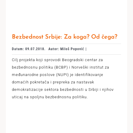
Bezbednost Srbije: Za koga? Od čega?
Datum: 09.07.2018.
Autor: Miloš Popović |
Cilj projekta koji sprovodi Beogradski centar za
bezbednosnu politiku (BCBP) i Norveški institut za
međunarodne poslove (NUPI) je identifikovanje
domaćih pokretača i prepreka za nastavak
demokratizacije sektora bezbednosti u Srbiji i njihov
uticaj na spoljnu bezbednosnu politiku.