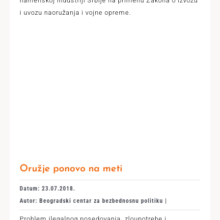
namenskoj industriji Srbije na primenu Zakona o izvozu
i uvozu naoružanja i vojne opreme.
Oružje ponovo na meti
Datum: 23.07.2018.
Autor: Beogradski centar za bezbednosnu politiku |
Problem ilegalnog posedovanja, zloupotrebe i