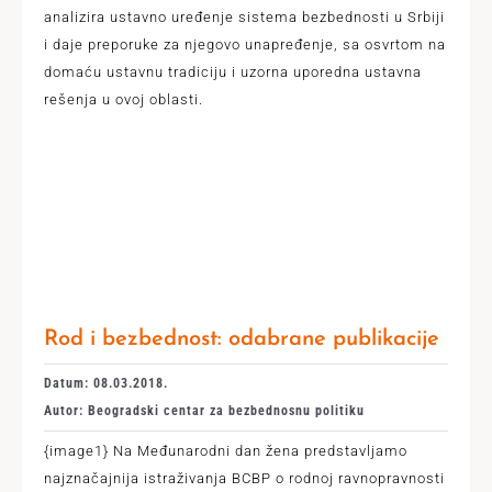
analizira ustavno uređenje sistema bezbednosti u Srbiji
i daje preporuke za njegovo unapređenje, sa osvrtom na
domaću ustavnu tradiciju i uzorna uporedna ustavna
rešenja u ovoj oblasti.
Rod i bezbednost: odabrane publikacije
Datum: 08.03.2018.
Autor: Beogradski centar za bezbednosnu politiku
{image1} Na Međunarodni dan žena predstavljamo
najznačajnija istraživanja BCBP o rodnoj ravnopravnosti