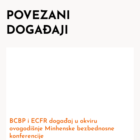
POVEZANI
DOGAĐAJI
BCBP i ECFR događaj u okviru
ovogodišnje Minhenske bezbednosne
konferencije