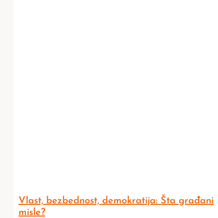
Vlast, bezbednost, demokratija: Šta građani
misle?