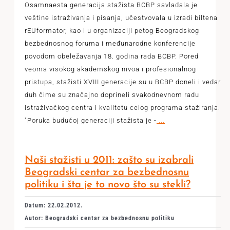
Osamnaesta generacija stažista BCBP savladala je
veštine istraživanja i pisanja, učestvovala u izradi biltena
rEUformator, kao i u organizaciji petog Beogradskog
bezbednosnog foruma i međunarodne konferencije
povodom obeležavanja 18. godina rada BCBP. Pored
veoma visokog akademskog nivoa i profesionalnog
pristupa, stažisti XVIII generacije su u BCBP doneli i vedar
duh čime su značajno doprineli svakodnevnom radu
istraživačkog centra i kvalitetu celog programa stažiranja.
"Poruka budućoj generaciji stažista je -
...
Naši stažisti u 2011: zašto su izabrali
Beogradski centar za bezbednosnu
politiku i šta je to novo što su stekli?
Datum: 22.02.2012.
Autor: Beogradski centar za bezbednosnu politiku