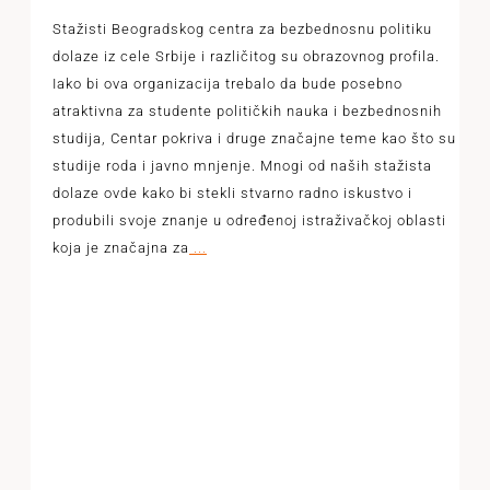
Stažisti Beogradskog centra za bezbednosnu politiku
dolaze iz cele Srbije i različitog su obrazovnog profila.
Iako bi ova organizacija trebalo da bude posebno
atraktivna za studente političkih nauka i bezbednosnih
studija, Centar pokriva i druge značajne teme kao što su
studije roda i javno mnjenje. Mnogi od naših stažista
dolaze ovde kako bi stekli stvarno radno iskustvo i
produbili svoje znanje u određenoj istraživačkoj oblasti
koja je značajna za
...