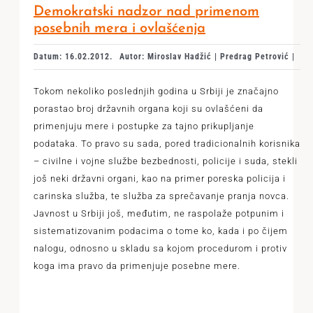
Demokratski nadzor nad primenom
posebnih mera i ovlašćenja
Datum: 16.02.2012.
Autor: Miroslav Hadžić | Predrag Petrović |
Tokom nekoliko poslednjih godina u Srbiji je značajno
porastao broj državnih organa koji su ovlašćeni da
primenjuju mere i postupke za tajno prikupljanje
podataka. To pravo su sada, pored tradicionalnih korisnika
– civilne i vojne službe bezbednosti, policije i suda, stekli
još neki državni organi, kao na primer poreska policija i
carinska služba, te služba za sprečavanje pranja novca.
Javnost u Srbiji još, međutim, ne raspolaže potpunim i
sistematizovanim podacima o tome ko, kada i po čijem
nalogu, odnosno u skladu sa kojom procedurom i protiv
koga ima pravo da primenjuje posebne mere.