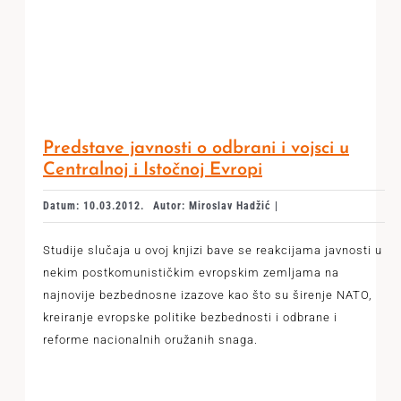
Predstave javnosti o odbrani i vojsci u
Centralnoj i Istočnoj Evropi
Datum: 10.03.2012.
Autor: Miroslav Hadžić |
Studije slučaja u ovoj knjizi bave se reakcijama javnosti u
nekim postkomunističkim evropskim zemljama na
najnovije bezbednosne izazove kao što su širenje NATO,
kreiranje evropske politike bezbednosti i odbrane i
reforme nacionalnih oružanih snaga.