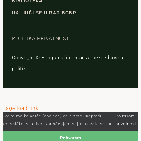
BIBLIOTEKA
UKLJUČI SE U RAD BCBP
POLITIKA PRIVATNOSTI
Copyright © Beogradski centar za bezbednosnu
politiku.
Page load link
Koristimo kolačiće (cookies) da bismo unapredili
Politikom
korisničko iskustvo. Korišćenjem sajta slažete se sa
privatnosti
Prihvatam