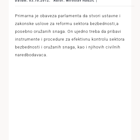
Datum: 03.10.2012.
Autor: Miroslav Hadžić |
Primarna je obaveza parlamenta da stvori ustavne i
zakonske uslove za reformu sektora bezbednosti,a
posebno oružanih snaga. On ujedno treba da pribavi
instrumente i procedure za efektivnu kontrolu sektora
bezbednosti i oružanih snaga, kao i njihovih civilnih
naredbodavaca.