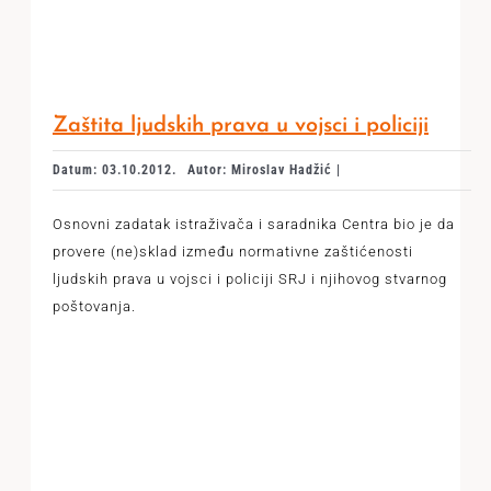
Zaštita ljudskih prava u vojsci i policiji
Datum: 03.10.2012.
Autor: Miroslav Hadžić |
Osnovni zadatak istraživača i saradnika Centra bio je da
provere (ne)sklad između normativne zaštićenosti
ljudskih prava u vojsci i policiji SRJ i njihovog stvarnog
poštovanja.