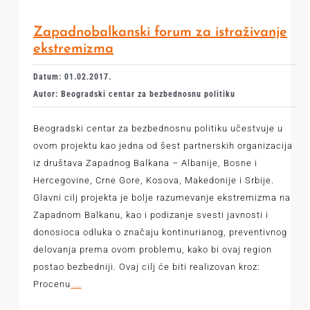
Zapadnobalkanski forum za istraživanje
ekstremizma
Datum: 01.02.2017.
Autor: Beogradski centar za bezbednosnu politiku
Beogradski centar za bezbednosnu politiku učestvuje u
ovom projektu kao jedna od šest partnerskih organizacija
iz društava Zapadnog Balkana – Albanije, Bosne i
Hercegovine, Crne Gore, Kosova, Makedonije i Srbije.
Glavni cilj projekta je bolje razumevanje ekstremizma na
Zapadnom Balkanu, kao i podizanje svesti javnosti i
donosioca odluka o značaju kontinurianog, preventivnog
delovanja prema ovom problemu, kako bi ovaj region
postao bezbedniji. Ovaj cilj će biti realizovan kroz:
Procenu
...