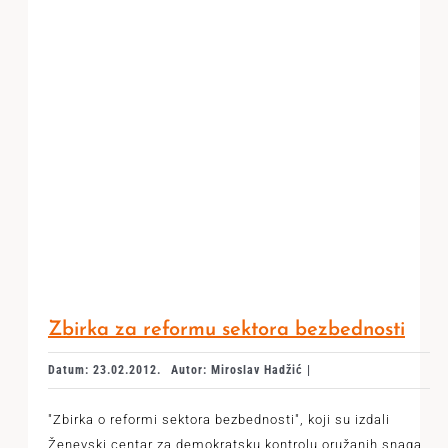
Zbirka za reformu sektora bezbednosti
Datum: 23.02.2012.
Autor: Miroslav Hadžić |
"Zbirka o reformi sektora bezbednosti", koji su izdali
Ženevski centar za demokratsku kontrolu oružanih snaga