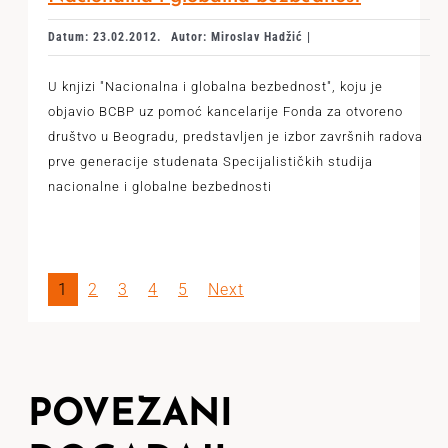
Datum: 23.02.2012.
Autor: Miroslav Hadžić |
U knjizi "Nacionalna i globalna bezbednost", koju je
objavio BCBP uz pomoć kancelarije Fonda za otvoreno
društvo u Beogradu, predstavljen je izbor završnih radova
prve generacije studenata Specijalističkih studija
nacionalne i globalne bezbednosti
1
2
3
4
5
Next
POVEZANI