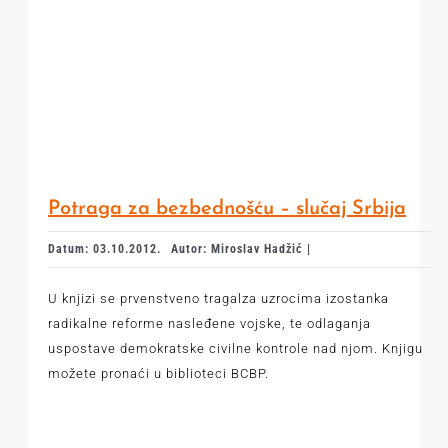
Potraga za bezbednošću – slučaj Srbija
Datum: 03.10.2012.
Autor: Miroslav Hadžić |
U knjizi se prvenstveno tragalza uzrocima izostanka
radikalne reforme nasleđene vojske, te odlaganja
uspostave demokratske civilne kontrole nad njom. Knjigu
možete pronaći u biblioteci BCBP.