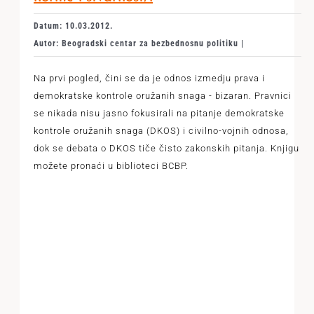
Datum: 10.03.2012.
Autor: Beogradski centar za bezbednosnu politiku |
Na prvi pogled, čini se da je odnos izmedju prava i
demokratske kontrole oružanih snaga - bizaran. Pravnici
se nikada nisu jasno fokusirali na pitanje demokratske
kontrole oružanih snaga (DKOS) i civilno-vojnih odnosa,
dok se debata o DKOS tiče čisto zakonskih pitanja. Knjigu
možete pronaći u biblioteci BCBP.