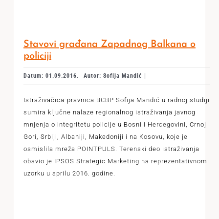
Stavovi građana Zapadnog Balkana o
policiji
Datum: 01.09.2016.
Autor: Sofija Mandić |
Istraživačica-pravnica BCBP Sofija Mandić u radnoj studiji
sumira ključne nalaze regionalnog istraživanja javnog
mnjenja o integritetu policije u Bosni i Hercegovini, Crnoj
Gori, Srbiji, Albaniji, Makedoniji i na Kosovu, koje je
osmislila mreža POINTPULS. Terenski deo istraživanja
obavio je IPSOS Strategic Marketing na reprezentativnom
uzorku u aprilu 2016. godine.