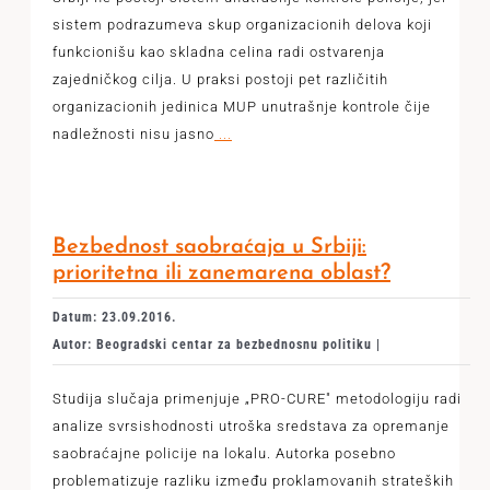
sistem podrazumeva skup organizacionih delova koji
funkcionišu kao skladna celina radi ostvarenja
zajedničkog cilja. U praksi postoji pet različitih
organizacionih jedinica MUP unutrašnje kontrole čije
nadležnosti nisu jasno
...
Bezbednost saobraćaja u Srbiji:
prioritetna ili zanemarena oblast?
Datum: 23.09.2016.
Autor: Beogradski centar za bezbednosnu politiku |
Studija slučaja primenjuje „PRO-CURE" metodologiju radi
analize svrsishodnosti utroška sredstava za opremanje
saobraćajne policije na lokalu. Autorka posebno
problematizuje razliku između proklamovanih strateških