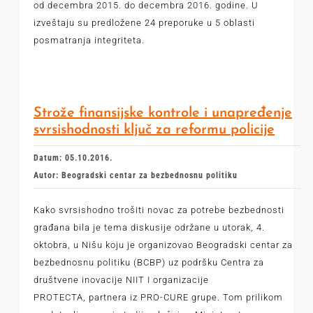
od decembra 2015. do decembra 2016. godine. U
izveštaju su predložene 24 preporuke u 5 oblasti
posmatranja integriteta.
Strože finansijske kontrole i unapređenje
svrsishodnosti ključ za reformu policije
Datum: 05.10.2016.
Autor: Beogradski centar za bezbednosnu politiku
Kako svrsishodno trošiti novac za potrebe bezbednosti
građana bila je tema diskusije održane u utorak, 4.
oktobra, u Nišu koju je organizovao Beogradski centar za
bezbednosnu politiku (BCBP) uz podršku Centra za
društvene inovacije NIIT I organizacije
PROTECTA, partnera iz PRO-CURE grupe. Tom prilikom