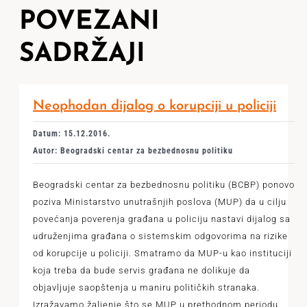
POVEZANI
SADRŽAJI
Neophodan dijalog o korupciji u policiji
Datum: 15.12.2016.
Autor: Beogradski centar za bezbednosnu politiku
Beogradski centar za bezbednosnu politiku (BCBP) ponovo
poziva Ministarstvo unutrašnjih poslova (MUP) da u cilju
povećanja poverenja građana u policiju nastavi dijalog sa
udruženjima građana o sistemskim odgovorima na rizike
od korupcije u policiji. Smatramo da MUP-u kao instituciji
koja treba da bude servis građana ne dolikuje da
objavljuje saopštenja u maniru političkih stranaka.
Izražavamo žaljenje što se MUP u prethodnom periodu