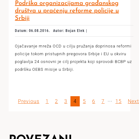
Podrška organizacijama građanskog
društva u praćenju reforme policije u
Srbiji
Datum: 06.08.2016.
Autor: Bojan Elek |
Ojačavanje mreža OCD u cilju pružanja doprinosa reformi
policije tokom pristupnih pregovora Srbije i EU u okviru
poglavlja 24 osnovni je cilj projekta koji sprovodi BCBP uz
podršku OEBS misije u Srbiji.
Previous
1
2
3
4
5
6
7
···
15
Next