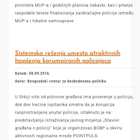
prioriteta MUP-a i godišnjih planova nabavki, kao i pitanje
raspodele tereta finansiranja saobraćajne policije između
MUP-a i lokalne samouprave.
Sistemska rešenja umesto atraktivnih
hapšenja korumpiranih policajaca
Datum: 08.09.2016.
Autor: Beogradski centar za bezbednosnu politiku
U Srbiji više od polovine građana ima poverenje u policiju,
dok dve trećine ispitanika smatra da je korupcija
rasprostranjena unutar policije, istaknuto je na
predstavljanju istraživanja javnog mnjenja „Stavovi
građana o policiji" koje je organizovao BCBP u okviru
aktivnosti regionalne mreže POINTPULS.