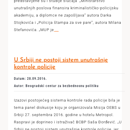
predstavljene su i studije slučaja „Ministarstvo
unutrašnjih poslova finansira kriminalističko-policijsku
akademiju, a diplomce ne zapošljava” autora Darka
Stojkovića i „Policija štampa za sve pare”, autora Milana
Stefanovića. „MUP je
...
U Srbiji ne postoji sistem unutrašnje
kontrole policije
Datum: 28.09.2016.
Autor: Beogradski centar za bezbednosnu politiku
Izazovi postojećeg sistema kontrole rada policije bila je
tema panel diskusije koju je organizovala Misija OEBS u
Srbiji 27. septembra 2016. godine u hotelu Metropol.
Raspravi je doprineo i istraživač BCBP Saša Đorđević. „U
Srbiji ne postoji sistem unutrašnje kontrole policije, jer