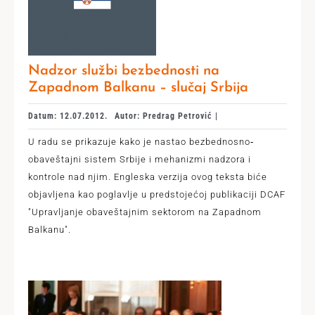
Nadzor službi bezbednosti na
Zapadnom Balkanu – slučaj Srbija
Datum: 12.07.2012.
Autor: Predrag Petrović |
U radu se prikazuje kako je nastao bezbednosno‐
obaveštajni sistem Srbije i mehanizmi nadzora i
kontrole nad njim. Engleska verzija ovog teksta biće
objavljena kao poglavlje u predstojećoj publikaciji DCAF
"Upravljanje obaveštajnim sektorom na Zapadnom
Balkanu".