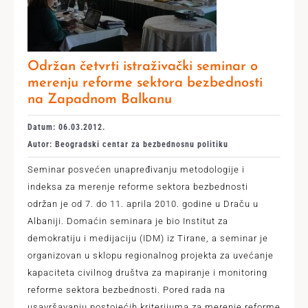
Održan četvrti istraživački seminar o
merenju reforme sektora bezbednosti
na Zapadnom Balkanu
Datum: 06.03.2012.
Autor: Beogradski centar za bezbednosnu politiku
Seminar posvećen unapređivanju metodologije i
indeksa za merenje reforme sektora bezbednosti
održan je od 7. do 11. aprila 2010. godine u Draču u
Albaniji. Domaćin seminara je bio Institut za
demokratiju i medijaciju (IDM) iz Tirane, a seminar je
organizovan u sklopu regionalnog projekta za uvećanje
kapaciteta civilnog društva za mapiranje i monitoring
reforme sektora bezbednosti. Pored rada na
usavršavanju postojećih kriterijuma za merenje reforme