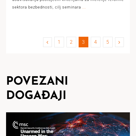
sektora bezbednosti, cilj seminara
...
1
2
3
4
5
POVEZANI
DOGAĐAJI