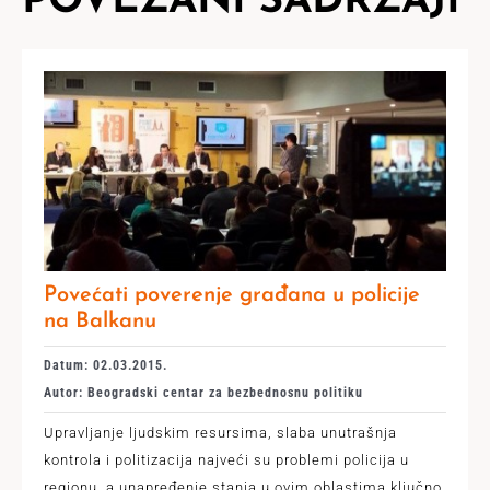
POVEZANI SADRŽAJI
Povećati poverenje građana u policije
na Balkanu
Datum: 02.03.2015.
Autor: Beogradski centar za bezbednosnu politiku
Upravljanje ljudskim resursima, slaba unutrašnja
kontrola i politizacija najveći su problemi policija u
regionu, a unapređenje stanja u ovim oblastima ključno